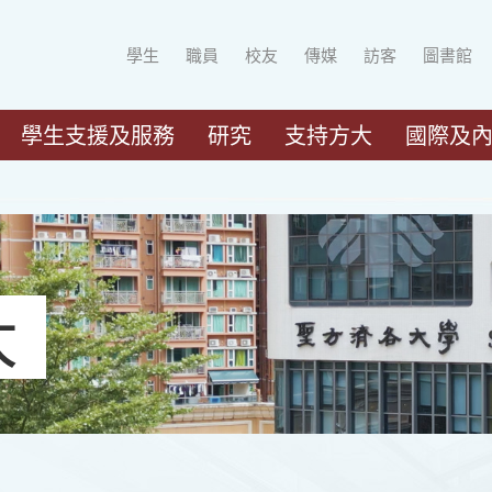
學生
職員
校友
傳媒
訪客
圖書館
學生支援及服務
研究
支持方大
國際及
大