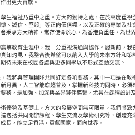
會作出更大貢獻。
，學生福祉乃重中之重。方大的獨特之處，在於高度重視
關懷、誠信、堅毅」等正向價值觀，以及正確的專業及社
們會秉承方大精神，常存使命於心，為香港負重任，為世
的高等教育生涯中，我十分重視溝通與協作。履新前，我
的真知灼見，我整合後希望可以納入大學的未來方針和策
並期待未來在校園各處與更多同學以不形式互動交流。
，我將與管理團隊共同訂定各項要務，其中一項是在教學、
日新月異，人工智能愈趨普及，掌握新科技的同時，必須
點要務，是加強、加深與業界夥伴連繫，尤其在課程設計
學術優勢及基礎上，方大的發展空間無可限量。我們將致
，這包括共同開辦課程、學生交流及學術研究等，創造充
習成長，能立足香港，貢獻國家，面向世界。