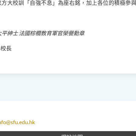
以方大校訓「自強不息」為座右銘，加上各位的積極參
太平紳士 法國棕櫚教育軍官榮譽勳章
學校長
nfo@sfu.edu.hk