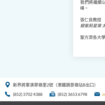
我們將繼續
峰。
張仁良教授
銀紫荊星章 
聖方濟各大
新界將軍澳翠嶺里2號（港鐵調景嶺站B出口）
(852) 3702 4388
(852) 3653 6798
i