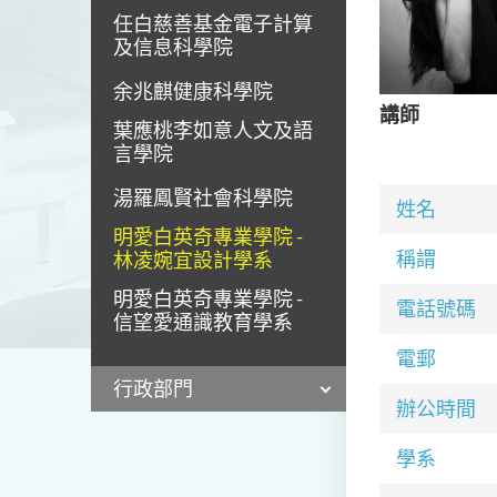
任白慈善基金電子計算
及信息科學院
余兆麒健康科學院
講師
葉應桃李如意人文及語
言學院
湯羅鳳賢社會科學院
姓名
明愛白英奇專業學院 -
稱謂
林凌婉宜設計學系
明愛白英奇專業學院 -
電話號碼
信望愛通識教育學系
電郵
行政部門
辦公時間
學系