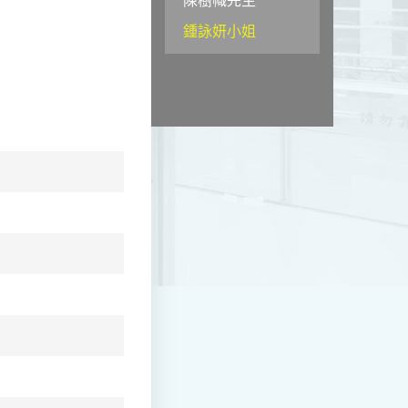
鍾詠妍小姐