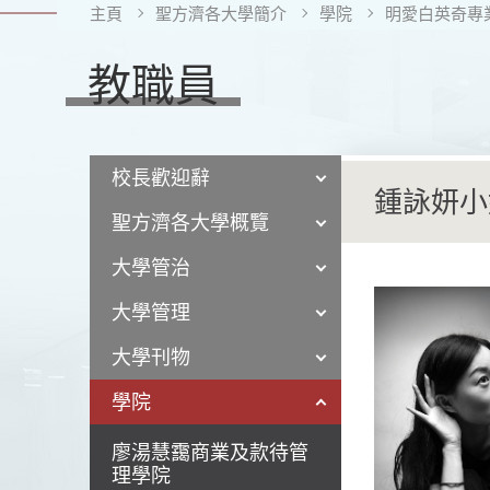
主頁
聖方濟各大學簡介
學院
明愛白英奇專業
教職員
校長歡迎辭
鍾詠妍小
聖方濟各大學概覽
大學管治
大學管理
大學刊物
學院
廖湯慧靄商業及款待管
理學院