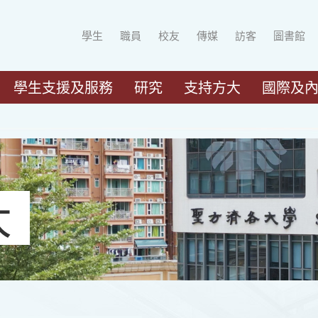
學生
職員
校友
傳媒
訪客
圖書館
學生支援及服務
研究
支持方大
國際及
大