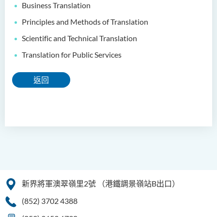
Business Translation
Principles and Methods of Translation
Scientific and Technical Translation
Translation for Public Services
返回
新界將軍澳翠嶺里2號
（港鐵調景嶺站B出口）
(852) 3702 4388