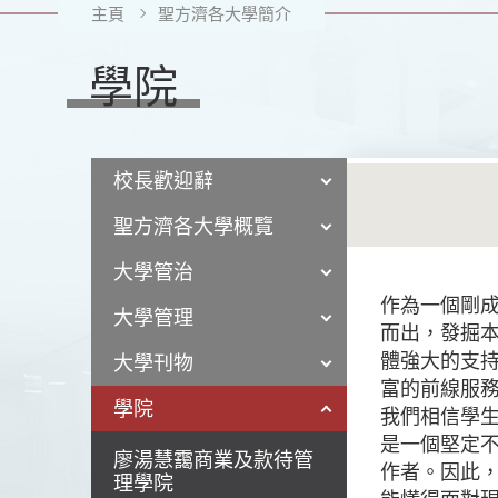
主頁
聖方濟各大學簡介
學院
校長歡迎辭
聖方濟各大學概覽
大學管治
作為一個剛
大學管理
而出，發掘
體強大的支
大學刊物
富的前線服
學院
我們相信學
是一個堅定
廖湯慧靄商業及款待管
作者。因此
理學院