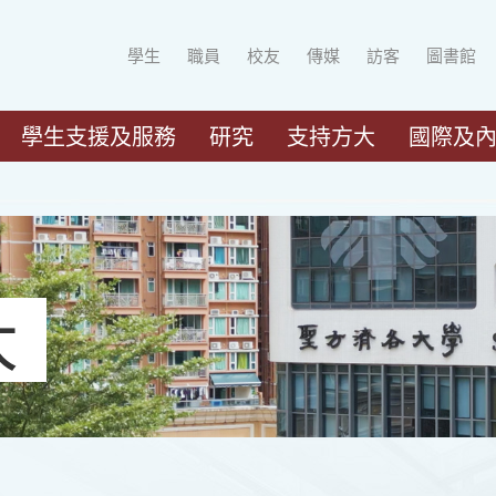
學生
職員
校友
傳媒
訪客
圖書館
學生支援及服務
研究
支持方大
國際及
大