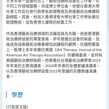
士多年來一直擔任社工、藝術治療師及靈性工作者，在
不同工作領域服務。完成博士學位後，他曾任香港大學
Ms Angie HUNG Yiu Ying
社會工作及社會行政學系助理教授及表達藝術治療課程
Ms Mickey IP Po Na
副總監。其後，他加入香港浸會大學社會工作學系擔任
助理教授，並負責博士課程的統籌工作。
Mr Michael LAU Sik Wai
Ms Clara LAW Ying Tsz
作為香港藝術治療領域的活躍成員及先驅，他是香港藝
術治療師協會的專業會員，早年曾擔任該會的執委，及
Mr LUK Yiu Tung
後成為協會藝術治療基礎培訓課程的顧問。在國際層面
Ms Amy LEE Yuk Ying
上，藍博士多年來擔任美國《
Art Therapy: Journal of the
American Art Therapy Association
》的審稿委員，並持有
Dr Leo YEUNG Yee Yu
美國藝術治療師執照。他曾擔任台灣藝術治療學會
2023
Dr Joey SIU Chung Yue
年年會的主題演講者、
2024
年年會的全體會議演講者，
以及香港藝術治療師協會
2015
年會議的全體會議演講
Prof WONG Yu Cheung
者。
Prof LAM Ching Man
Mr Michael PAK Chui Man
學歷
Ms Patricia TAM Ka Ying
梁漢柱博士
(只有英文版)