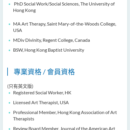
PhD Social Work/Social Sciences, The University of
鄭依玲女士
Hong Kong
關偉康博士
MA Art Therapy, Saint Mary-of-the-Woods College,
王潤泉博士
USA
廖國康先生
MDiv Divinity, Regent College, Canada
鄺靈思
BSW, Hong Kong Baptist University
譚可娸
邱達民教授
專業資格 / 會員資格
粱嘉敏博士
陳合玲女士
(只有英文版)
Registered Social Worker, HK
陳炳坤博士
Licensed Art Therapist, USA
Prof Simon CHAN Tak Mau
Professional Member, Hong Kong Association of Art
Dr Ada CHEUNG Pui Ling
Therapists
Ms Catalina CHAN Sin Han
Review Board Member, Journal of the American Art