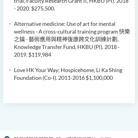
trial, Faculty Research Grant II, HKBU (PI). 2018
- 2020. $275,500.
Alternative medicine: Use of art for mental
wellness - A cross-cultural training program
快樂
之鑰
-
藝術應用與精神復康跨文化訓練計劃
,
Knowledge Transfer Fund, HKBU (PI). 2018 -
2019. $119,984
Love HK Your Way;
Hospicehome
, Li Ka Shing
Foundation (Co-I).
2011-2016
$1,100
,
000