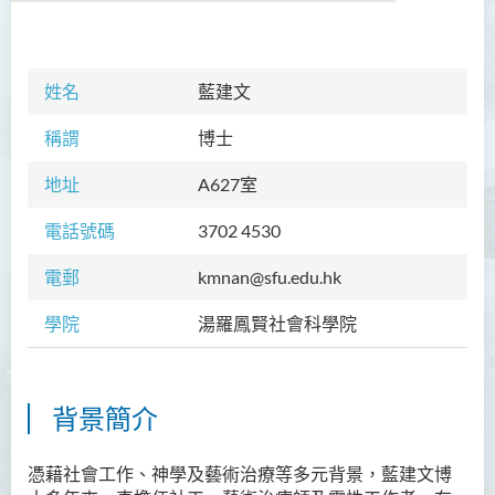
學院簡介
姓名
藍建文
院長的話
稱謂
博士
課程概覽
地址
A627
室
教職員
電話號碼
3702 4530
Prof TSUI Ming Sum
電郵
kmnan@sfu.edu.hk
Dr CHU Cheong Hay
學院
湯羅鳳賢社會科學院
Dr LAM Chiu Wan
Dr FUNG Ka Yi
Mr LAI Kin Kwok
背景簡介
黎婷筑博士
憑藉社會工作、神學及藝術治療等多元背景，藍建文博
Ms Villy LO Suk Ling