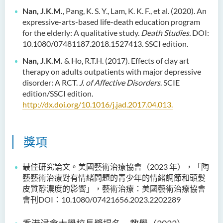
Nan, J.K.M.
, Pang, K. S. Y., Lam, K. K. F., et al. (2020). An
expressive-arts-based life-death education program
for the elderly: A qualitative study.
Death Studies.
DOI:
10.1080/07481187.2018.1527413. SSCI edition.
Nan, J.K.M.
& Ho, R.T.H. (2017). Effects of clay art
therapy on adults outpatients with major depressive
disorder: A RCT.
J. of Affective Disorders
. SCIE
edition/SSCI edition.
http://dx.doi.org/10.1016/j.jad.2017.04.013
.
獎項
最佳研究論文。美國藝術治療協會（
2023
年），「陶
藝藝術治療對有情緒問題的青少年的情緒調節和頭髮
皮質醇濃度的影響
」
，藝術治療：美國藝術治療協會
會刊
DOI：10.1080/07421656.2023.2202289