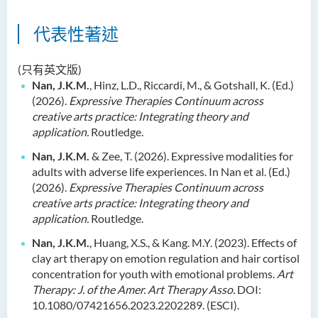
代表性著述
(只有英文版)
Nan, J.K.M.
, Hinz, L.D., Riccardi, M., & Gotshall, K. (Ed.)
(2026).
Expressive
Therapies Continuum across
creative arts practice: Integrating theory and
application.
Routledge.
Nan, J.K.M.
& Zee, T. (2026). Expressive modalities for
adults with adverse life
experiences. In Nan et al. (Ed.)
(2026).
Expressive Therapies Continuum across
creative arts practice: Integrating theory and
application.
Routledge.
Nan, J.K.M.
, Huang, X.S., & Kang. M.Y. (2023). Effects of
clay art therapy on emotion regulation and hair cortisol
concentration for youth with emotional problems.
Art
Therapy: J. of the Amer. Art Therapy Asso.
DOI:
10.1080/07421656.2023.2202289. (ESCI).