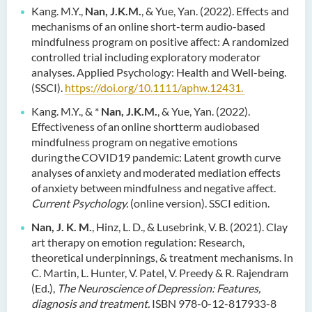
Kang. M.Y.,
Nan, J.K.M.
, & Yue, Yan. (2022). Effects and
mechanisms of an online short-term audio-based
mindfulness program on positive affect: A randomized
controlled trial including exploratory moderator
analyses. Applied Psychology: Health and Well-being.
(SSCI).
https://doi.org/10.1111/aphw.12431.
Kang. M.Y., & *
Nan, J.K.M.
, & Yue, Yan. (2022).
Effectiveness of an online shortterm audiobased
mindfulness program on negative emotions
during the COVID19 pandemic: Latent growth curve
analyses of anxiety and moderated mediation effects
of anxiety between mindfulness and negative affect.
Current Psychology.
(online version). SSCI edition.
Nan, J. K. M.
, Hinz, L. D., & Lusebrink, V. B. (2021). Clay
art therapy on emotion regulation: Research,
theoretical underpinnings, & treatment mechanisms. In
C. Martin, L. Hunter, V. Patel, V. Preedy & R. Rajendram
(Ed.),
The Neuroscience of Depression: Features,
diagnosis and treatment.
ISBN 978-0-12-817933-8