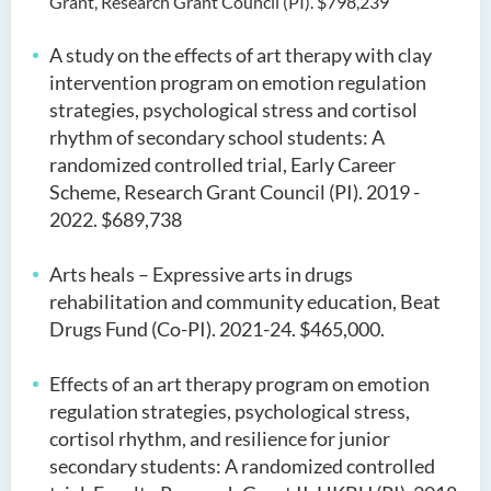
Grant, Research Grant Council (PI). $798,239
A study on the effects of art therapy with clay
intervention program on emotion regulation
strategies, psychological
stress
and cortisol
rhythm of secondary school students: A
randomized controlled trial, Early Career
Scheme, Research Grant Council (PI).
2019 -
2022.
$689
,
738
Arts heals – Expressive arts in drugs
rehabilitation and community education, Beat
Drugs Fund (Co-PI). 2021-24. $465,000.
Effects of an art therapy program on emotion
regulation strategies, psychological stress,
cortisol rhythm, and resilience for junior
secondary students: A randomized controlled