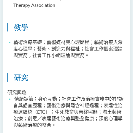
Dr Anna ZHANG Yan
Therapy Association
Dr Joshua NAN Kin-man
Dr Daniel LEUNG Dick Man
教學
Ms Joanna MOK Po King
藝術治療基礎；藝術媒材與心理歷程；藝術治療與深
Ms Kelly CHEUNG Man Ting
度心理學；藝術、創造力與福祉；社會工作個案理論
Dr Wesley WU Chi Hang
與實務；社會工作小組理論與實務。
校外顧問團及校外考試委員
研究
獎學金
研究興趣:
學生活動
情緒調節；身心互動；社會工作及治療實務中的非語
言與語言歷程；藝術治療與隱含神經過程；表達性治
學院活動
療連續統（
ETC
）；生死教育與善終照顧；陶土藝術
治療；創意／表達藝術治療與整全健康；深度心理學
與藝術治療的整合。