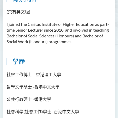
Ms Angie HUNG Yiu Ying
(只有英文版)
Ms Mickey IP Po Na
I joined the Caritas Institute of Higher Education as part-
Mr Michael LAU Sik Wai
time Senior Lecturer since 2018, and involved in teaching
Ms Clara LAW Ying Tsz
Bachelor of Social Sciences (Honours) and Bachelor of
Social Work (Honours) programmes.
Mr LUK Yiu Tung
Ms Amy LEE Yuk Ying
學歷
Dr Leo YEUNG Yee Yu
Dr Joey SIU Chung Yue
社會工作博士 –
香港理工大學
Prof WONG Yu Cheung
哲學文學碩士 -
香港中文大學
Prof LAM Ching Man
Mr Michael PAK Chui Man
公共行政碩士 -
香港大學
Ms Patricia TAM Ka Ying
社會科學(
社會工作
)
學士
-
香港中文大學
梁漢柱博士