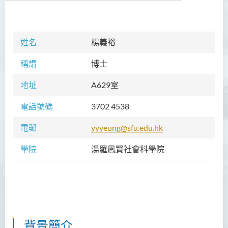
學院簡介
姓名
楊義裕
院長的話
稱謂
博士
課程概覽
地址
A629室
教職員
電話號碼
3702 4538
Prof TSUI Ming Sum
電郵
yyyeung@sfu.edu.hk
Dr CHU Cheong Hay
學院
湯羅鳳賢社會科學院
Dr LAM Chiu Wan
Dr FUNG Ka Yi
Mr LAI Kin Kwok
黎婷筑博士
背景簡介
Ms Villy LO Suk Ling