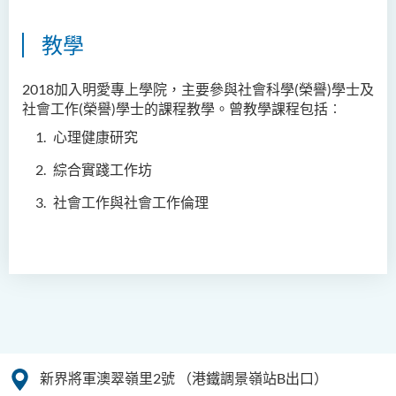
鄭依玲女士
教學
關偉康博士
王潤泉博士
2018
加入明愛專上學院，
主要參與社會科學
(
榮譽
)
學士及
廖國康先生
社會工作
(
榮譽
)
學士的課程教學。曾教學課程包括︰
心理健康研究
鄺靈思
譚可娸
綜合實踐工作坊
邱達民教授
社會工作與社會工作倫理
粱嘉敏博士
陳合玲女士
陳炳坤博士
Prof Simon CHAN Tak Mau
Dr Ada CHEUNG Pui Ling
Ms Catalina CHAN Sin Han
新界將軍澳翠嶺里2號
（港鐵調景嶺站B出口）