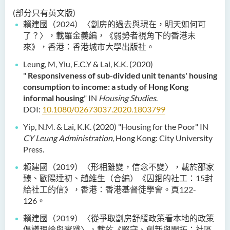
(部分只有英文版)
賴建國（2024）〈劏房的過去與現在，明天如何可
了？〉，載羅金義編，《弱勢者視角下的香港未
來》，香港：香港城市大學出版社。
Leung, M, Yiu, E.C.Y & Lai, K.K. (2020)
"
Responsiveness of sub-divided unit tenants' housing
consumption to income: a study of Hong Kong
informal housing
" IN
Housing Studies
.
DOI:
10.1080/02673037.2020.1803799
Yip, N.M. & Lai, K.K. (2020) "Housing for the Poor" IN
CY Leung Administration
, Hong Kong: City University
Press.
賴建國（2019）〈形相雖變，信念不變〉，載於邵家
臻、歐陽達初、趙維生（合編）《囚錮的社工：15封
給社工的信》，香港：香港基督徒學會。頁122-
126。
賴建國（2019）〈從爭取劏房舒緩政策看本地的政策
倡議理論與實踐〉，載於《堅守、創新與開拓：社區