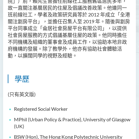
院
」
）前，賴先生曾擔任前線社工服務舊區居民多年，
故一直關注基層居民的住屋及倡議改善政策。他連同一
Ms Angie HUNG Yiu Ying
班前線社工，學者及政策研究員等於
2012
年成立
「
全港
Ms Mickey IP Po Na
關注劏房平台
」
，並擔任召集人至
2019
年。隨後與劏房
平台同事成立
「
侖居社會房屋平台有限公司
」，以
提供
Mr Michael LAU Sik Wai
社會房屋服務的方式倡議基層住屋的政策。他同時擔任
Ms Clara LAW Ying Tsz
不同機構及組織的董事會及成員工作，以協助本地非政
府機構的發展。除了教學外，他亦有協助社會體驗活
Mr LUK Yiu Tung
動，以擴闊同學的視野及經驗。
Ms Amy LEE Yuk Ying
Dr Leo YEUNG Yee Yu
學歷
Dr Joey SIU Chung Yue
Prof WONG Yu Cheung
(只有英文版)
Prof LAM Ching Man
Registered Social Worker
Mr Michael PAK Chui Man
MPhil (Urban Policy & Practice), University of Glasgow
Ms Patricia TAM Ka Ying
(UK)
梁漢柱博士
BSW (Hon), The Hong Kong Polytechnic University