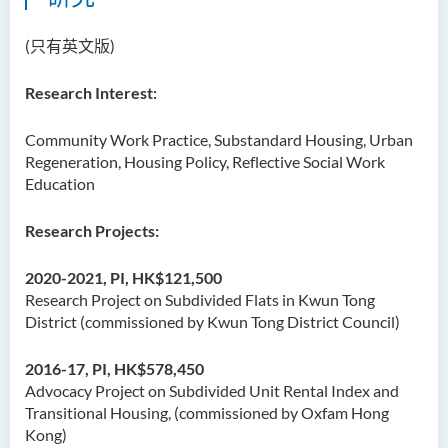
Dr Anna ZHANG Yan
(只有英文版)
Dr Joshua NAN Kin-man
Dr Daniel LEUNG Dick Man
Research Interest:
Ms Joanna MOK Po King
Community Work Practice, Substandard Housing, Urban
Ms Kelly CHEUNG Man Ting
Regeneration, Housing Policy, Reflective Social Work
Dr Wesley WU Chi Hang
Education
校外顧問團及校外考試委員
Research Projects:
獎學金
2020-2021, PI, HK$121,500
Research Project on Subdivided Flats in Kwun Tong
學生活動
District (commissioned by Kwun Tong District Council)
學院活動
2016-17, PI, HK$578,450
Advocacy Project on Subdivided Unit Rental Index and
Transitional Housing, (commissioned by Oxfam Hong
Kong)