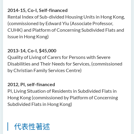
2014-15, Co-I, Self-financed
Rental Index of Sub-divided Housing Units in Hong Kong,
(commissioned by Edward Yiu (Associate Professor,
CUHK) and Platform of Concerning Subdivided Flats and
Issue in Hong Kong)
2013-14,
Co-I,
$45,000
Quality of Living of Carers for Persons with Severe
Disabilities and Their Needs for Services, (commissioned
by Christian Family Services Centre)
2012, PI,
self-financed
PI, Living Situation of Residents in Subdivided Flats in
Hong Kong (commissioned by Platform of Concerning
Subdivided Flats in Hong Kong)
代表性著述