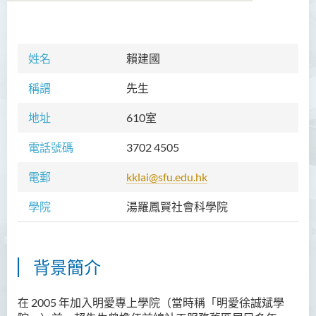
學院簡介
姓名
賴建國
院長的話
稱謂
先生
課程概覽
地址
610室
教職員
電話號碼
3702 4505
Prof TSUI Ming Sum
電郵
kklai@sfu.edu.hk
Dr CHU Cheong Hay
學院
湯羅鳳賢社會科學院
Dr LAM Chiu Wan
Dr FUNG Ka Yi
Mr LAI Kin Kwok
背景簡介
黎婷筑博士
在
2005
年加入明愛專上學院（當時稱
「
明愛徐誠斌學
Ms Villy LO Suk Ling