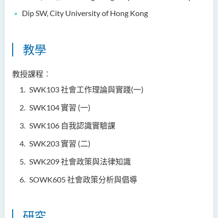
鄭依玲女士
Dip SW, City University of Hong Kong
關偉康博士
王潤泉博士
教學
廖國康先生
教授課程︰
鄺靈思
SWK103 社會工作理論與實踐(一)
譚可娸
SWK104 實習 (一)
邱達民教授
粱嘉敏博士
SWK106 自我認識實驗課
陳合玲女士
SWK203 實習 (二)
陳炳坤博士
SWK209 社會政策與法律知識
Prof Simon CHAN Tak Mau
SOWK605 社會政策分析與倡導
Dr Ada CHEUNG Pui Ling
Ms Catalina CHAN Sin Han
研究