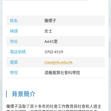
學院簡介
姓名
羅櫻子
院長的話
稱謂
女士
課程概覽
地址
A641室
教職員
電話號碼
3702 4519
Prof TSUI Ming Sum
電郵
claw@sfu.edu.hk
Dr CHU Cheong Hay
學院
湯羅鳳賢社會科學院
Dr LAM Chiu Wan
Dr FUNG Ka Yi
Mr LAI Kin Kwok
背景簡介
黎婷筑博士
羅櫻子汲取了其十多年的社會工作教育與社會和人道主
Ms Villy LO Suk Ling