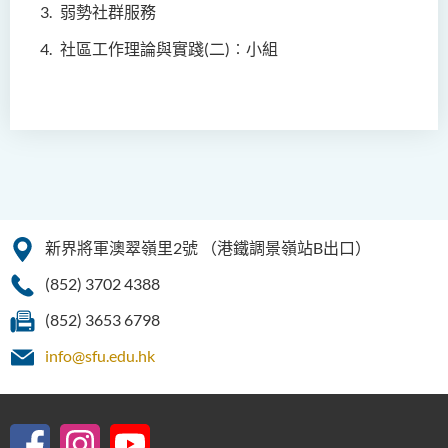
弱
勢社群服務
鄭依玲女士
社區工作理論與實踐
(
二
)
︰小組
關偉康博士
王潤泉博士
廖國康先生
鄺靈思
譚可娸
邱達民教授
新界將軍澳翠嶺里2號
（港鐵調景嶺站B出口）
粱嘉敏博士
(852) 3702 4388
陳合玲女士
(852) 3653 6798
陳炳坤博士
info@sfu.edu.hk
Prof Simon CHAN Tak Mau
Dr Ada CHEUNG Pui Ling
Ms Catalina CHAN Sin Han