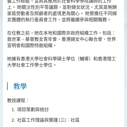
義工作經驗，並將其應用於社會科學學院講師的工作
上。 她關注性別平等議題，並對婦女狀況，尤其是無酬
Ms Angie HUNG Yiu Ying
家庭勞動者及照顧者的處境更為關心。 她曾擔任不同婦
Ms Mickey IP Po Na
女團體的執行委員會工作，並將繼續參與相關職務。
Mr Michael LAU Sik Wai
在任教之前，她在本地和國際非政府組織工作，包括：
Ms Clara LAW Ying Tsz
救世軍、基督教女青年會、香港婦女中心聯合會、世界
宣明會和國際特赦組織。
Mr LUK Yiu Tung
Ms Amy LEE Yuk Ying
她擁有香港大學社會科學碩士學位（輔導）和香港理工
大學社會工作學士學位。
Dr Leo YEUNG Yee Yu
Dr Joey SIU Chung Yue
Prof WONG Yu Cheung
教學
Prof LAM Ching Man
教授課程︰
Mr Michael PAK Chui Man
項目策劃與檢討
Ms Patricia TAM Ka Ying
社區工作理論與實踐
(
三)︰社區
梁漢柱博士