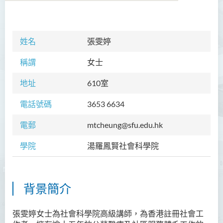
學院簡介
姓名
張雯婷
院長的話
稱謂
女士
課程概覽
地址
610
室
教職員
電話號碼
3653 6634
Prof TSUI Ming Sum
電郵
mtcheung@sfu.edu.hk
Dr CHU Cheong Hay
學院
湯羅鳳賢社會科學院
Dr LAM Chiu Wan
Dr FUNG Ka Yi
Mr LAI Kin Kwok
背景簡介
黎婷筑博士
張雯婷女士為社會科學院高級講師，為香港註冊社會工
Ms Villy LO Suk Ling