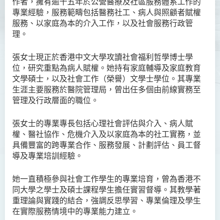
作者，擁有逾十五年於公營醫療及社區服務體系工作的
專業經驗，服務範疇包括醫務社工、病人與照顧者賦權
Ms Angie HUNG Yiu Ying
服務、以家庭為本的介入工作，以及社會服務行政管
Ms Mickey IP Po Na
理。
Mr Michael LAU Sik Wai
張女士現正於香港中文大學攻讀社會福利哲學博士學
Ms Clara LAW Ying Tsz
位，研究重點為病人賦權。她持有家庭輔導及家庭教育
文學碩士，以及社會工作（榮譽）文學士學位。其專業
Mr LUK Yiu Tung
生涯主要服務於醫院管理局，曾出任多個由前線實務至
Ms Amy LEE Yuk Ying
管理及行政層面的職位。
Dr Leo YEUNG Yee Yu
張女士的專業專長包括心理社會評估與介入、病人賦
Dr Joey SIU Chung Yue
權、醫社協作、危機介入及以家庭為本的社工實務，並
具備豐富的跨專業合作、服務發展、計劃評估、員工督
Prof WONG Yu Cheung
導及專業培訓經驗。
Prof LAM Ching Man
她一直積極參與社會工作學生的專業培育，曾為香港不
Mr Michael PAK Chui Man
同大學之學士及碩士課程學生擔任實習督導。其教學著
Ms Patricia TAM Ka Ying
重理論與實踐的結合，強調反思學習、專業倫理及學生
在實際服務情境中的專業能力建立。
梁漢柱博士