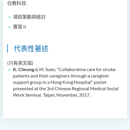
任教科目:
Dr Anna ZHANG Yan
Dr Joshua NAN Kin-man
項目策
劃
與
檢討
Dr Daniel LEUNG Dick Man
實
習 II
Ms Joanna MOK Po King
Ms Kelly CHEUNG Man Ting
代表性著述
Dr Wesley WU Chi Hang
(只有英文版)
校外顧問團及校外考試委員
K. Cheung
& M. Suen, "Collaborative care for stroke
patients and their caregivers through a caregiver
獎學金
support group in a Hong Kong Hospital" poster
presented at the 3rd Chinese Regional Medical Social
學生活動
Work Seminar, Taipei,
November,
2017.
學院活動