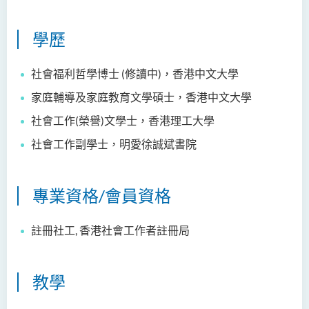
鄭依玲女士
學歷
關偉康博士
王潤泉博士
社會福利哲學博士 (修讀中)，香港中文大學
廖國康先生
家庭輔導及家庭教育文學碩士，香港中文大學
鄺靈思
社會工作(榮譽)文學士，香港理工大學
譚可娸
社會工作副學士，明愛徐誠斌書院
邱達民教授
粱嘉敏博士
專業資格/會員資格
陳合玲女士
陳炳坤博士
註冊社工
,
香港社會工作者註冊局
Prof Simon CHAN Tak Mau
Dr Ada CHEUNG Pui Ling
教學
Ms Catalina CHAN Sin Han