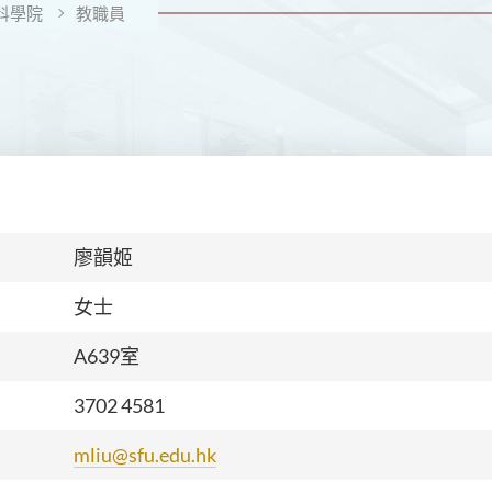
科學院
教職員
廖韻姬
女士
A639室
3702 4581
mliu@sfu.edu.hk