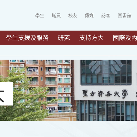
學生
職員
校友
傳媒
訪客
圖書館
學生支援及服務
研究
支持方大
國際及
大