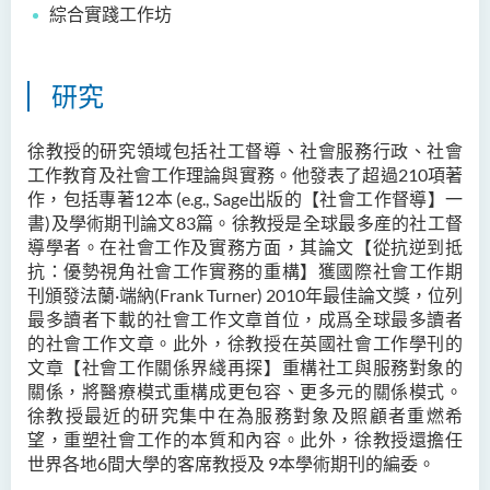
綜合實踐工作坊
鄭依玲女士
關偉康博士
研究
王潤泉博士
廖國康先生
徐教授的研究領域包括社工督導、社會服務行政、社會
鄺靈思
工作教育及社會工作理論與實務。他發表了超過210
項著
作，包括專著
12
本
(e.g., Sage
出版的【社會工作督導】一
譚可娸
書
)及學術期刊論文83篇。徐教授是全球最多産的社工督
邱達民教授
導學者。在社會工作及實務方面，其論文【從抗逆到抵
抗：優勢視角社會工作實務的重構】獲國際社會工作期
粱嘉敏博士
刊頒發法蘭·
端納
(Frank Turner) 2010
年最佳論文獎，
位列
陳合玲女士
最多讀者下載的社會工作文章首位，成爲全球最多讀者
的社會工作文章。此外，徐教授在英國社會工作學刊的
陳炳坤博士
文章【社會工作關係界綫再探】重構社工與服務對象的
關係，將醫療模式重構成更包容、更多元的關係模式。
Prof Simon CHAN Tak Mau
徐教授最近的研究集中在為服務對象及照顧者重燃希
Dr Ada CHEUNG Pui Ling
望，重塑社會工作的本質和內容。此外，徐教授還擔任
世界各地6間大學的客席教授
及
9本學術期刊的編委。
Ms Catalina CHAN Sin Han