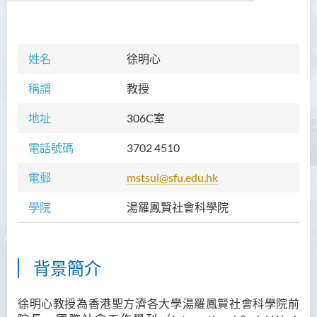
學院簡介
姓名
徐明心
院長的話
稱謂
教授
課程概覽
地址
306C室
教職員
電話號碼
3702 4510
Prof TSUI Ming Sum
電郵
mstsui@sfu.edu.hk
Dr CHU Cheong Hay
學院
湯羅鳳賢社會科學院
Dr LAM Chiu Wan
Dr FUNG Ka Yi
Mr LAI Kin Kwok
背景簡介
黎婷筑博士
徐明心教授為香港聖方濟各大學湯羅鳳賢社會科學院前
Ms Villy LO Suk Ling