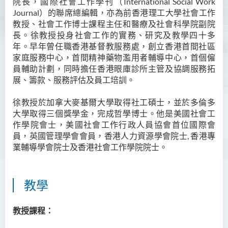
院長，國際社會工作學刊（International Social Work
Journal
）的聯席總編輯，亦為前香港理工大學社會工作
Ms Angie HUNG Yiu Ying
教授、社會工作博士課程主任和醫療及社會科學院副院
Ms Mickey IP Po Na
長。徐教授投身社會工作的實務、研究及教學四十多
年。早年曾任職香港基督教服務處，創立香港首間社區
Mr Michael LAU Sik Wai
家庭服務中心，首間精神藥物濫用者輔導中心，首個僱
Ms Clara LAW Ying Tsz
員輔助計劃，同時擔任香港眼庫診所主管及協調服務拓
展、籌款、服務評估及員工培訓。
Mr LUK Yiu Tung
Ms Amy LEE Yuk Ying
徐教授於加拿大麥基爾大學取得社工碩士，並於多倫多
大學取得三個獎學金，完成哲學博士。他是美國社會工
Dr Leo YEUNG Yee Yu
作學院會士，美國社會工作行政人員協會首位國際會
Dr Joey SIU Chung Yue
員，英國管理學會會員，香港人力資源學會院士, 香港專
業輔導學會院
士及香港社會工作學院院士
。
Prof WONG Yu Cheung
Prof LAM Ching Man
教學
Mr Michael PAK Chui Man
Ms Patricia TAM Ka Ying
教授課程：
梁漢柱博士