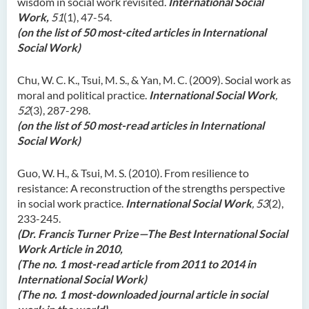
wisdom in social work revisited.
International Social
Work,
51
(1), 47-54.
(on the list of 50 most-cited articles in International
Social Work)
Chu, W. C. K., Tsui, M. S., & Yan, M. C. (2009). Social work as
moral and political practice.
International Social Work
,
52
(3), 287-298.
(on the list of 50 most-read articles in International
Social Work)
Guo, W. H., & Tsui, M. S. (2010). From resilience to
resistance: A reconstruction of the strengths perspective
in social work practice.
International Social Work
, 53
(2),
233-245.
(Dr. Francis Turner Prize—The Best International Social
Work Article in 2010,
(The no. 1 most-read article from 2011 to 2014 in
International Social Work)
(The no. 1 most-downloaded journal article in social