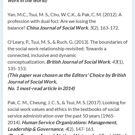
work in the world)
Yan, M.C., Tsui, M. S., Chu, W. C.K., & Pak, C. M. (2012). A
profession with dual foci: Are we losing the
balance?
China Journal of Social Work
, 5
(2), 163-172.
O'Leary, P., Tsui, M. S., & Ruch, G. (2013). The boundaries of
the social work relationship revisited: Towards a
connected, inclusive and dynamic
conceptualization.
British Journal of Social Work
, 43
(1),
135-153.
(This paper was chosen as the Editors' Choice by British
Journal of Social Work,
No. 1 most-read article in 2014)
Pak, C. M., Cheung, J. C. S., & Tsui, M. S. (2017). Looking for
social work values and ethics in the textbooks of social
service administration over the past 50 years (1965-
2014).
Human Service Organizations: Management,
Leadership & Governance
,
4
(2), 147-161.