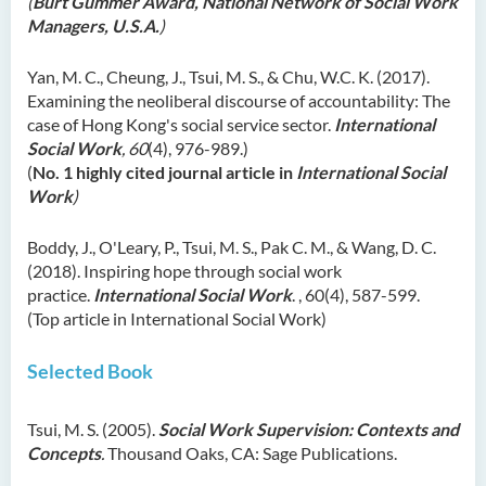
(
Burt Gummer Award, National Network of Social Work
Managers, U.S.A.
)
Yan, M. C., Cheung, J., Tsui, M. S., & Chu, W.C. K. (2017).
Examining the neoliberal discourse of accountability: The
case of Hong Kong's social service sector.
International
Social Work
, 60
(4), 976-989.)
(
No. 1 highly cited journal article in
International Social
Work
)
Boddy, J., O'Leary, P., Tsui, M. S., Pak C. M., & Wang, D. C.
(2018). Inspiring hope through social work
practice.
International Social Work
. , 60(4), 587-599.
(Top article in International Social Work)
Selected
Book
Tsui, M. S. (2005).
Social Work Supervision: Contexts and
Concepts
.
Thousand Oaks, CA: Sage Publications.