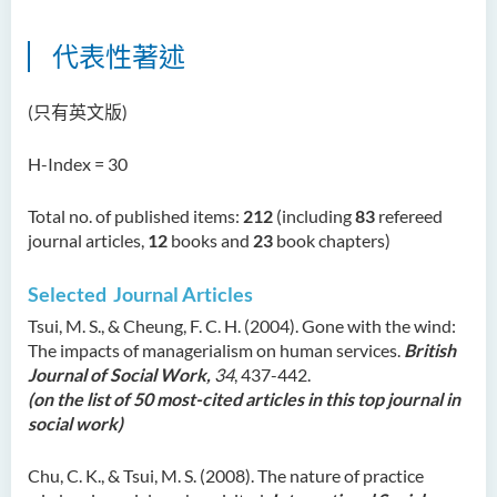
Dr Anna ZHANG Yan
代表性著述
Dr Joshua NAN Kin-man
Dr Daniel LEUNG Dick Man
(只有英文版)
Ms Joanna MOK Po King
H-Index = 30
Ms Kelly CHEUNG Man Ting
Dr Wesley WU Chi Hang
Total no. of published items:
212
(including
83
refereed
journal articles,
12
books and
23
book chapters)
校外顧問團及校外考試委員
Selected Journal Articles
獎學金
Tsui, M. S., & Cheung, F. C. H. (2004). Gone with the wind:
學生活動
The impacts of managerialism on human services.
British
Journal of Social Work,
34
, 437-442.
學院活動
(on the list of 50 most-cited articles in this top journal in
social work)
Chu, C. K., & Tsui, M. S. (2008). The nature of practice