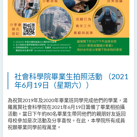
社會科學院畢業生拍照活動 （2021
年6月19日（星期六））
為祝賀2019
年及
2020
年畢業班同學完成他們的學業，湯
羅鳳賢社會科學院在
2021
年
6
月
19
日籌備了畢業相拍攝
活動。當日下午約
80
名畢業生帶同他們的親朋好友返回
母校參加是次活動及分享喜悅。在此，本學院所有成員
祝願畢業同學前程萬里。