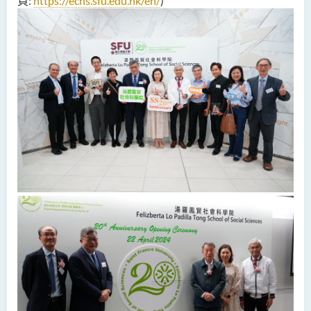
頁:
https://echs.sfu.edu.hk/en/
)