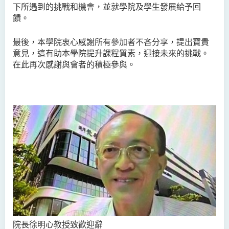
下所遇到的挑戰和機會，並就學院及學生發展給予回
饋。
最後，本學院衷心感謝所
有
參
加者
不吝分享，提出
寶貴
意見，這有助本學院提升
課程質素，迎接未來的挑戰
。
在此再次感謝與會者的積極參與。
院長
徐明心教授致歡迎辭