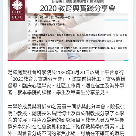
湯羅鳳賢社會科學院於
2020
年
8
月
28
日於網上平台舉行
「2020教育與實踐分享會
」，邀請前線社工、實習機構
督導、臨床心理學家、社區工作員、潛在僱主及海外學
者，就本學院的課程、學生及畢業生分享意見。
本學院成員與將近
50
名嘉賓一同參與此分享會。院長徐
明心教授、副院長朱昌熙博士及黃於唱教授
分享
了
本學
院的發展、特色及最新的研究項目。教學人員及學生獲
邀分享如何在社會
動亂和疫症下確保教
與
學
的
質素。此
外，與會者分成不同的聚焦小組，討論在不確定的環境