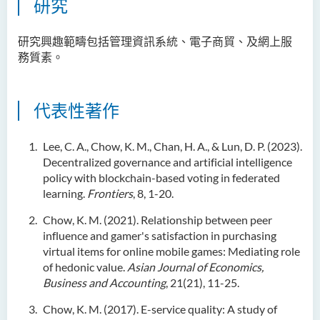
研究
研究興趣範疇包括管理資訊系統、電子商貿、及網上服
務質素。
代表性著作
Lee, C. A., Chow, K. M., Chan, H. A., & Lun, D. P. (2023).
Decentralized governance and artificial intelligence
policy with blockchain-based voting in federated
learning.
Frontiers
, 8, 1-20.
Chow, K. M. (2021). Relationship between peer
influence and gamer's satisfaction in purchasing
virtual items for online mobile games: Mediating role
of hedonic value.
Asian Journal of Economics,
Business and Accounting
, 21(21), 11-25.
Chow, K. M. (2017). E-service quality: A study of