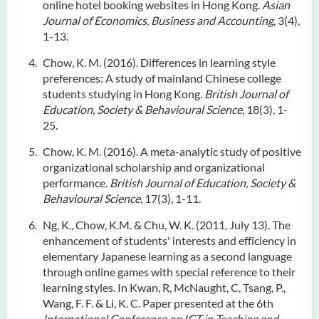
online hotel booking websites in Hong Kong.
Asian
Journal of Economics, Business and Accounting
, 3(4),
1-13.
Chow, K. M. (2016). Differences in learning style
preferences: A study of mainland Chinese college
students studying in Hong Kong.
British Journal of
Education, Society & Behavioural Science
, 18(3), 1-
25.
Chow, K. M. (2016). A meta-analytic study of positive
organizational scholarship and organizational
performance.
British Journal of Education, Society &
Behavioural Science
, 17(3), 1-11.
Ng, K., Chow, K.M. & Chu, W. K. (2011, July 13). The
enhancement of students' interests and efficiency in
elementary Japanese learning as a second language
through online games with special reference to their
learning styles. In Kwan, R, McNaught, C, Tsang, P.,
Wang, F. F. & Li, K. C. Paper presented at the 6th
International Conference on ICT in Teaching and