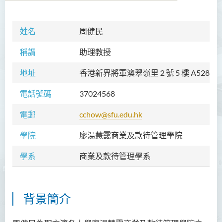
姓名
周健民
學院簡介
稱謂
助理教授
院長的話
地址
香港新界將軍澳翠嶺里 2 號 5 樓 A528 室
願景和使命
電話號碼
37024568
教職員
電郵
cchow@sfu.edu.hk
校外顧問團及校外考試委員
學院
廖湯慧靄商業及款待管理學院
課程概覽
學系
商業及款待管理學系
訪修及旁聽生計劃
學術活動
背景簡介
學生活動
學員通訊