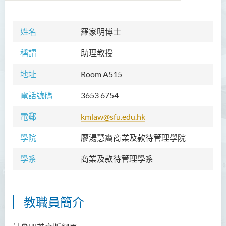
姓名
羅家明博士
學院簡介
稱謂
助理教授
院長的話
地址
Room A515
願景和使命
電話號碼
3653 6754
教職員
電郵
kmlaw@sfu.edu.hk
校外顧問團及校外考試委員
學院
廖湯慧靄商業及款待管理學院
課程概覽
學系
商業及款待管理學系
訪修及旁聽生計劃
學術活動
教職員簡介
學生活動
學員通訊