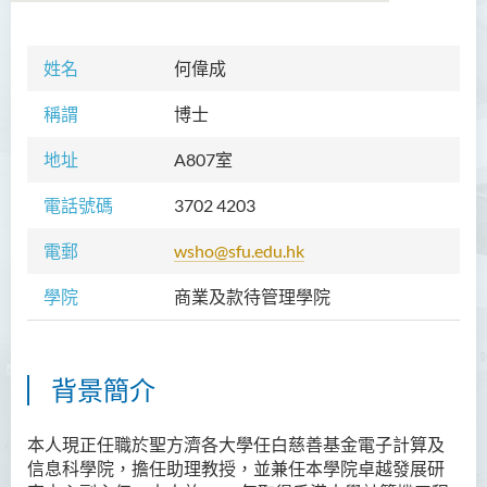
姓名
何偉成
學院簡介
稱謂
博士
院長的話
地址
A807室
願景和使命
電話號碼
3702 4203
教職員
電郵
wsho@sfu.edu.hk
校外顧問團及校外考試委員
學院
商業及款待管理學院
課程概覽
訪修及旁聽生計劃
背景簡介
學術活動
學生活動
本人現正任職於
聖方濟各大學任白慈善基金電子計算及
信息科學院
，擔任助理教授，並兼任本學院卓越發展研
學員通訊