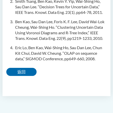
Smith Tsang, Ben Kao, Kevin Y. Yip, Wai-Shing Ho,
Sau Dan Lee. “Decision Trees for Uncertain Data,”
IEEE Trans. Knowl. Data Eng. 23(1), pp64-78, 2011.
Ben Kao, Sau Dan Lee, Foris K. F. Lee, David Wai-Lok
Cheung, Wai-Shing Ho. “Clustering Uncertain Data
Using Voronoi Diagrams and R-Tree Index,” IEEE
Trans. Knowl. Data Eng. 22(9), pp1219-1233, 2010.
Eric Lo, Ben Kao, Wai-Shing Ho, Sau Dan Lee, Chun
Kit Chui, David W. Cheung. “OLAP on sequence
data,” SIGMOD Conference, pp649-660, 2008.
返回