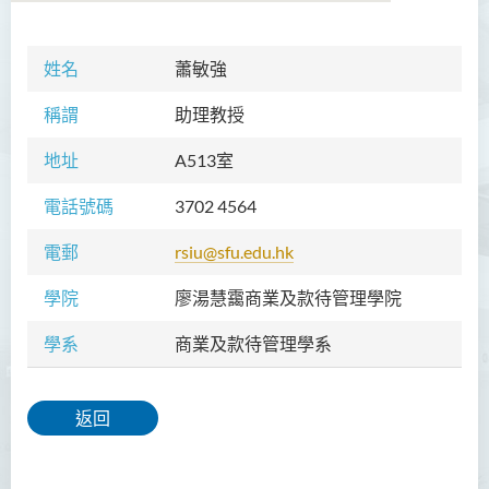
姓名
蕭敏強
學院簡介
稱謂
助理教授
院長的話
地址
A513室
願景和使命
電話號碼
3702 4564
教職員
電郵
rsiu@sfu.edu.hk
校外顧問團及校外考試委員
學院
廖湯慧靄商業及款待管理學院
課程概覽
學系
商業及款待管理學系
訪修及旁聽生計劃
學術活動
返回
學生活動
學員通訊