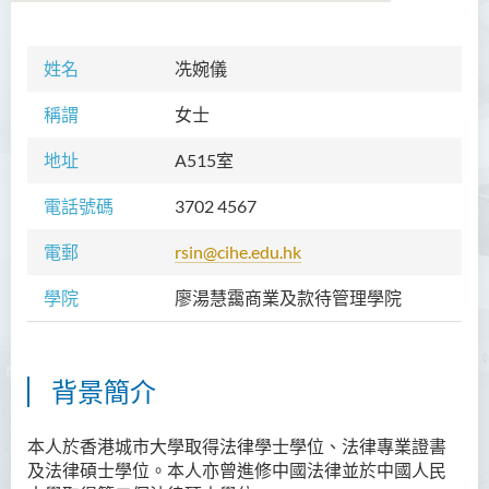
姓名
冼婉儀
學院簡介
稱謂
女士
院長的話
地址
A515室
願景和使命
電話號碼
3702 4567
教職員
電郵
rsin@cihe.edu.hk
校外顧問團及校外考試委員
學院
廖湯慧靄商業及款待管理學院
課程概覽
訪修及旁聽生計劃
背景簡介
學術活動
學生活動
本人於香港城市大學取得法律學士學位、法律專業證書
及法律碩士學位。本人亦曾進修中國法律並於中國人民
學員通訊