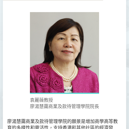
學院簡介
院長的話
願景和使命
教職員
校外顧問團及校外考試委員
課程概覽
訪修及旁聽生計劃
袁麗薇教授
學術活動
廖湯慧靄商業及款待管理學院院長
學生活動
廖湯慧靄商業及款待管理學院的願景是增加商學高等教
學員通訊
育的多樣性和靈活性，支持香港和其他社區的經濟發