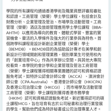
學院的所有課程均通過香港學術及職業資歷評審局審批
和認證。工商管理（榮譽）學士學位課程，包括會計及
財務分析、企業管理及管治、市場學及活動管理。工商
管理（榮譽）
酒店及旅遊管理應用學士學位課程（BBA-
AHTM）以應用為導向的教育、體驗式學習、豐富的實
習機會、靈活的入學條件及強大的行業參與為特色。
首
個跨學科課程是設計新創企業管理（榮譽）學士
（BEMDB）。BEMDB目的為協助設計專才在美學和創
新設計行領域開創和管理業務，個別畢業生可使用校內
的「創業培育中心」作為共享辦公空間。與其他大專院
校看齊，本學院的會計學和企業管理及管治工商管理
（榮譽）學士課程獲得相關專業團體的認可和資格認證
豁免考試，如特許公認會計師公會（ACCA）、澳洲會計
師公會（CPA Australia）、香港會計師公會（HKICPA）
及香港公司治理公會（HKCGI）；而市場學及活動管理
工商管理（榮譽）學士課程則獲得香港市務學會
（HKIM）認可和資格認證豁免考試。新近獲得認可的碩
士課程MCG，旨在培育有志於公司秘書和治理行業發展
的學生，幫助他們成為特許秘書或公司治理專業人才。