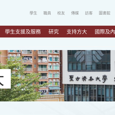
學生
職員
校友
傳媒
訪客
圖書館
學生支援及服務
研究
支持方大
國際及
大