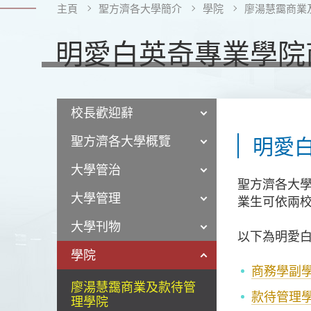
主頁
聖方濟各大學簡介
學院
廖湯慧靄商業
明愛白英奇專業學院
校長歡迎辭
聖方濟各大學概覽
明愛
大學管治
聖方濟各大
大學管理
業生可依兩
大學刊物
以下為明愛
學院
商務學副
廖湯慧靄商業及款待管
款待管理
理學院