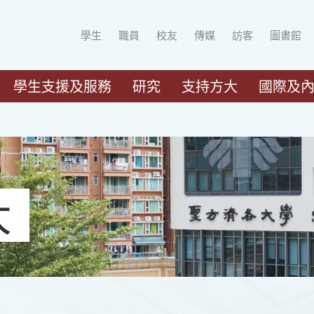
學生
職員
校友
傳媒
訪客
圖書館
學生支援及服務
研究
支持方大
國際及
大