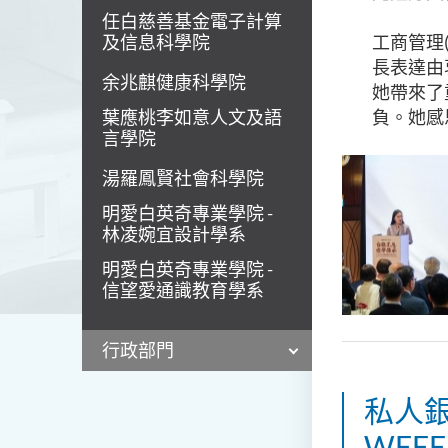
任白慈善基金電子計算
及信息科學院
工商管理
長表達由
余兆麒健康科學院
她帶來了
葉應桃李如意人文及語
負。她感
言學院
湯羅鳳賢社會科學院
明愛白英奇專業學院 -
林凌婉宜設計學系
明愛白英奇專業學院 -
信望愛通識教育學系
行政部門
私人
WEEE