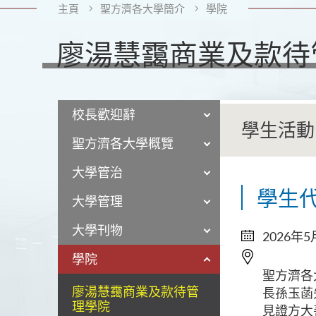
主頁
聖方濟各大學簡介
學院
廖湯慧靄商業及款待
校長歡迎辭
學生活動
聖方濟各大學概覽
大學管治
學生
大學管理
大學刊物
2026年5
學院
聖方濟各
廖湯慧靄商業及款待管
長孫玉菡
理學院
見證方大