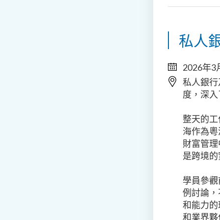
私人
2026年3
私人銀行
度，深入
整天的工
海作為粵
財富管理
是跨境的
學員參觀
例討論，
和能力的
和業界夥