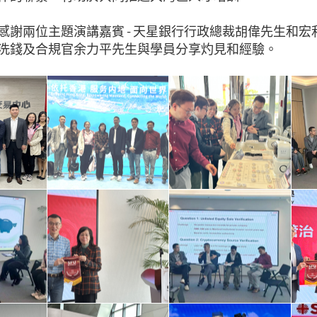
感謝兩位主題演講嘉賓 - 天星銀行行政總裁胡偉先生和
洗錢及合規官余力平先生與學員分享灼見和經驗。