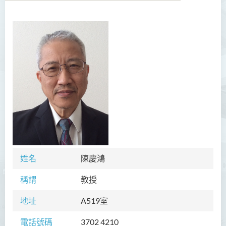
學院簡介
院長的話
願景和使命
課程概覽
教職員
行政及研究人員
姓名
陳慶鴻
校外顧問團及校外考試委員
稱謂
教授
活動
地址
A519室
合作伙伴
電話號碼
3702 4210