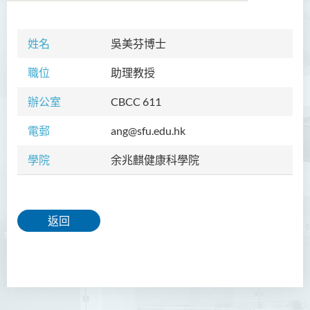
姓名
吳美芬博士
學院簡介
職位
助理教授
院長的話
辦公室
CBCC 611
課程概覽
電郵
ang@sfu.edu.hk
教職員
學院
余兆麒健康科學院
校外顧問團及校外考試委員
學生活動
Community Health Conference
返回
2018
余兆麒醫療研究中心