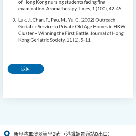
of Hong Kong nursing students facing final
examination. Aromatherapy Times, 1 (100), 42-45.
Luk, J., Chan, F., Pau, M., Yu, C. (2002) Outreach
Geriatric Service to Private Old Age Homes in HKW
Cluster – Winning the First Battle. Journal of Hong
Kong Geriatric Society. 11 (1), 5-11.
返回
新界將軍澳翠嶺里2號
（港鐵調景嶺站B出口）