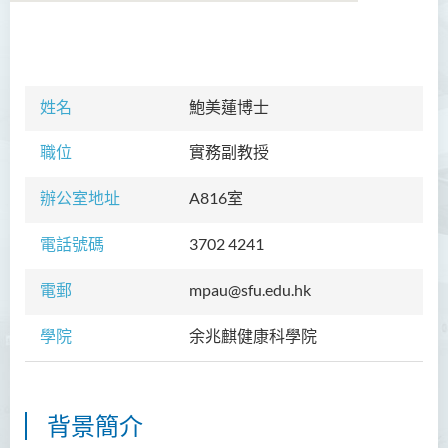
學院簡介
院長的話
姓名
鮑美蓮博士
課程概覽
職位
實務副教授
教職員
辦公室地址
A816室
校外顧問團及校外考試委員
電話號碼
3702 4241
學生活動
電郵
mpau@sfu.edu.hk
Community Health Conference
學院
余兆麒健康科學院
2018
余兆麒醫療研究中心
背景簡介