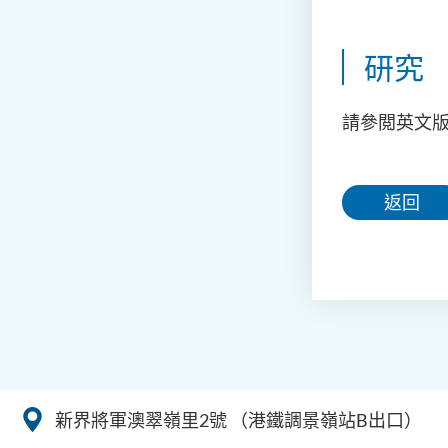
研究
請參閲英文
返回
新界將軍澳翠嶺里2號
（港鐵調景嶺站B出口）