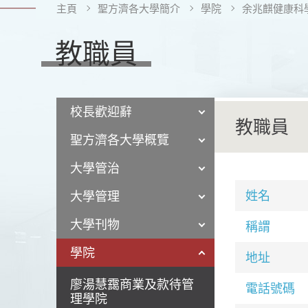
主頁
聖方濟各大學簡介
學院
余兆麒健康科
教職員
校長歡迎辭
教職員
聖方濟各大學概覽
大學管治
姓名
大學管理
大學刊物
稱謂
學院
地址
廖湯慧靄商業及款待管
電話號碼
理學院