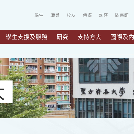
學生
職員
校友
傳媒
訪客
圖書館
學生支援及服務
研究
支持方大
國際及
大