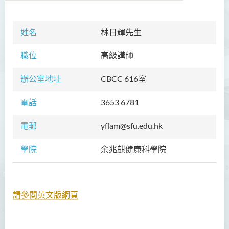
姓名
學院簡介
林日輝先生
院長的話
職位
高級講師
課程概覽
辦公室地址
CBCC 616室
教職員
電話
3653 6781
校外顧問團及校外考試委員
電郵
yflam@sfu.edu.hk
學生活動
學院
余兆麒健康科學院
Community Health Conference
2018
余兆麒醫療研究中心
請參閲英文版網頁