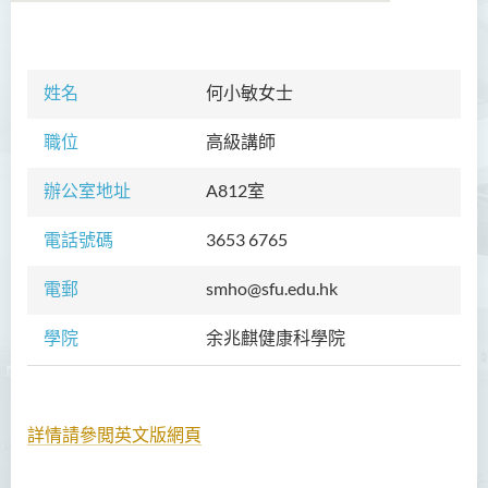
學院簡介
姓名
何小敏女士
院長的話
職位
高級講師
課程概覽
辦公室地址
A812室
教職員
電話號碼
3653 6765
校外顧問團及校外考試委員
電郵
smho@sfu.edu.hk
學生活動
學院
余兆麒健康科學院
Community Health Conference
2018
余兆麒醫療研究中心
詳情請參閲英文版網頁