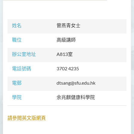
學院簡介
姓名
曾燕青女士
院長的話
職位
高級講師
課程概覽
辦公室地址
A813室
教職員
電話號碼
3702 4235
校外顧問團及校外考試委員
學生活動
電郵
dtsang@sfu.edu.hk
Community Health Conference
學院
余兆麒健康科學院
2018
余兆麒醫療研究中心
請參閲英文版網頁