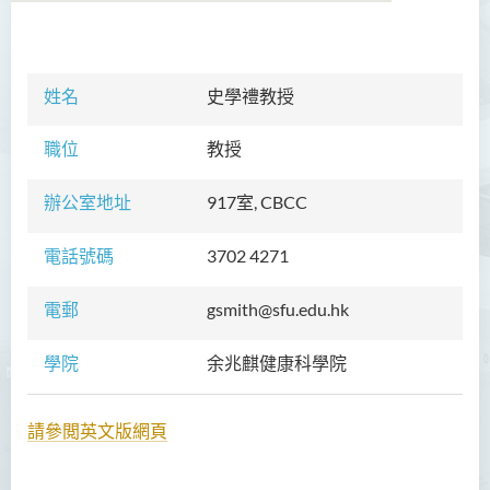
學院簡介
姓名
史學禮教授
院長的話
職位
教授
課程概覽
辦公室地址
917室, CBCC
教職員
校外顧問團及校外考試委員
電話號碼
3702 4271
學生活動
電郵
gsmith@sfu.edu.hk
Community Health Conference
學院
余兆麒健康科學院
2018
余兆麒醫療研究中心
請參閲英文版網頁