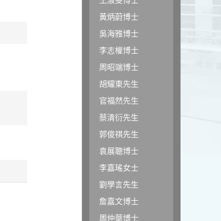
黃炳蔚博士
吳海雅博士
李志權博士
周昭端博士
胡耀東先生
官福然先生
蔡清衍先生
郭俊祺先生
袁展聰博士
李嘉瑤女士
劉學言先生
詹嘉文博士
周仲華博士