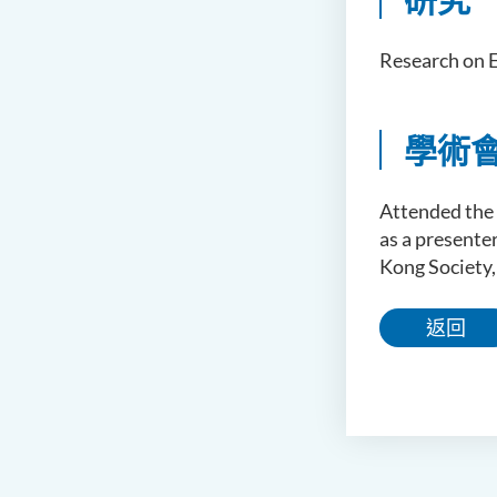
Research on 
學術
Attended the 
as a presente
Kong Society
返回