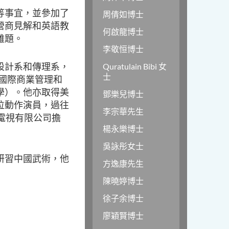
等事宜，並參加了
周倩如博士
營商見解和英語教
何啟龍博士
難題。
李敬恒博士
大學設計系和傳理系，
Quratulain Bibi 女
士
國際商業管理和
學）。他亦取得美
鄧樂兒博士
位動作演員，過往
李宗華先生
亞洲電視有限公司擔
楊永樂博士
吳詠彤女士
研習中國武術，他
方逸康先生
陳曉婷博士
徐子余博士
廖穎賢博士