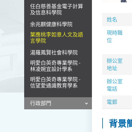
任白慈善基金電子計算
及信息科學院
姓名
余兆麒健康科學院
現時職
葉應桃李如意人文及語
位
言學院
湯羅鳳賢社會科學院
辦公室
明愛白英奇專業學院 -
地址
林凌婉宜設計學系
明愛白英奇專業學院 -
辦公室
信望愛通識教育學系
電話
電郵
行政部門
背景