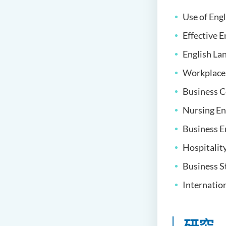
Use of Engl
Effective 
English La
Workplace
Business 
Nursing En
Business E
Hospitalit
Business S
Internati
研究