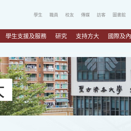
學生
職員
校友
傳媒
訪客
圖書館
學生支援及服務
研究
支持方大
國際及
大