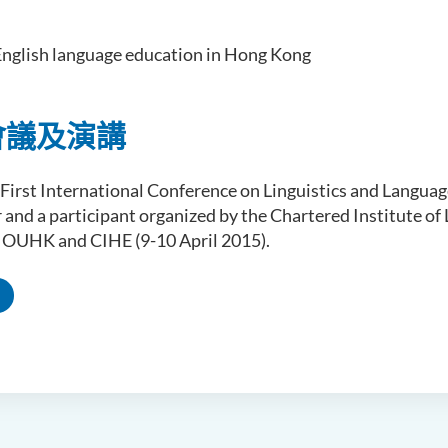
English language education in Hong Kong
會議及演講
First International Conference on Linguistics and Languag
r and a participant organized by the Chartered Institute of
, OUHK and CIHE (9-10 April 2015).