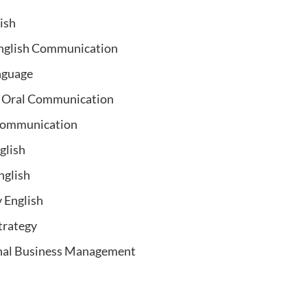
ish
English Communication
nguage
 Oral Communication
Communication
glish
nglish
y English
trategy
onal Business Management