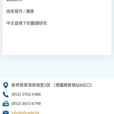
人文及語言學院通訊
技術寫作 / 溝通
聖方濟各人文科技獎 2025
中文語境下的翻譯研究
國際會議2025
聖方濟各人文科技獎(2024年)
獲獎名單
旁聽生計劃
人文科技研究中心
幼稚園教師語文專業發展課
程 - 基本課程
新界將軍澳翠嶺里2號
（港鐵調景嶺站B出口）
機器翻譯譯後編輯比賽 2021
(852) 3702 4388
全港中學翻譯科技問答比賽
(852) 3653 6798
2023
info@sfu.edu.hk