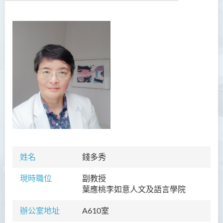
學院簡介
院長的話
課程概覽
教職員
陳善偉教授
英冠球博士
王淑雯博士
姓名
錢多秀
黃炳蔚博士
現時職位
副教授
吳海雅博士
葉應桃李如意人文及語言學院
李志權博士
辦公室地址
A610室
周昭端博士