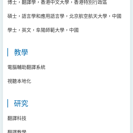
博士，翻譯學，香港中文大學，香港特別行政區
鄧樂兒博士
李宗華先生
碩士，語言學和應用語言學，北京航空航天大學，中國
楊永樂博士
學士，英文，阜陽師範大學，中國
吳詠彤女士
方逸康先生
教學
陳曉婷博士
徐子余博士
電腦輔助翻譯系統
廖穎賢博士
視聽本地化
Mr James Speirs
行政及研究人員
研究
校外顧問團及校外考試委員
翻譯科技
學生活動
翻譯教學