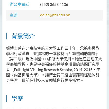
辦公室電話
(852)
3653 4136
胡耀東先生
官福然先生
電郵
dqian@sfu.edu.hk
蔡清衍先生
郭俊祺先生
背景簡介
袁展聰博士
李嘉瑤女士
錢博士曾在北京航空航天大學工作三十年，承擔多種教
學和行政職責。她撰寫的一本教材《計算機輔助翻譯》
劉學言先生
（第二版）現為中國300多所大學使用。她是江西理工大
詹嘉文博士
學兼職教授，也是中美福佈賴特基金項目的訪問研究學
者（Fulbright Visiting Research Scholar, 2014-2015，美
周仲華博士
國卡内基梅隆大學）。錢博士認同經由實踐和經驗的終
身學習，目前在科技人文領域進行更多探索。
周倩如博士
何啟龍博士
李敬恒博士
學歷
Quratulain Bibi 女士