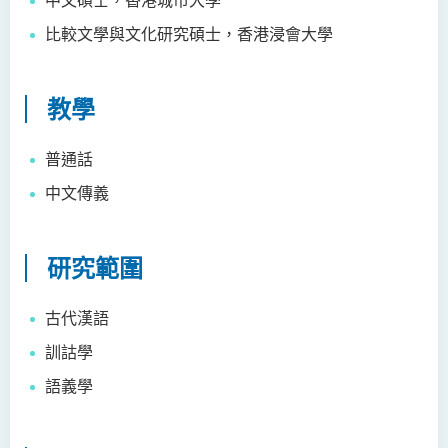
鄧樂兒博士
比較文學與文化研究碩士，香港浸會大學
李宗華先生
楊永樂博士
教學
吳詠彤女士
方逸康先生
普通話
陳曉婷博士
中文傳義
徐子余博士
廖穎賢博士
研究範圍
Mr James Speirs
古代漢語
行政及研究人員
訓詁學
校外顧問團及校外考試委員
語義學
學生活動