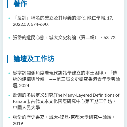
著作
人文及語言學院通訊
聖方濟各人文科技獎 2025
「反訓」稱名的確立及其界義的演化,
能仁學報
. 17,
2022.09, 674-690.
國際會議2025
張岱的遺民心態，城大文史芻論（第二輯），63-72.
聖方濟各人文科技獎(2024年)
獲獎名單
論壇及工作坊
旁聽生計劃
人文科技研究中心
從字詞關係角度看現代訓詁學建立的本土困境，「傳
統的建構與詮釋」——第三屆文史研究香港青年學者論
幼稚園教師語文專業發展課
壇, 2024
程 - 基本課程
反训的多层定义研究[The Many-Layered Definitions of
機器翻譯譯後編輯比賽 2021
Fanxun], 古代文本文化國際研究中心第五期工作坊，
中國人民大學
全港中學翻譯科技問答比賽
張岱的歷史書寫，城大-
復旦
-
京都大學研究生論壇，
2023
2019