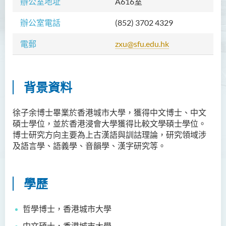
辦公室地址
A616室
胡耀東先生
辦公室電話
(852) 3702 4329
官福然先生
電郵
zxu@sfu.edu.hk
蔡清衍先生
郭俊祺先生
袁展聰博士
背景資料
李嘉瑤女士
徐子余博士畢業於香港城市大學，獲得中文博士、中文
劉學言先生
碩士學位，並於香港浸會大學獲得比較文學碩士學位。
詹嘉文博士
博士研究方向主要為上古漢語與訓詁理論，研究領域涉
及語言學、語義學、音韻學、漢字研究等。
周仲華博士
周倩如博士
學歷
何啟龍博士
李敬恒博士
哲學博士，香港城市大學
Quratulain Bibi 女士
中文碩士，香港城市大學