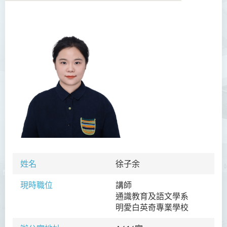
學院簡介
院長的話
課程概覽
教職員
陳善偉教授
英冠球博士
王淑雯博士
姓名
徐子余
黃炳蔚博士
現時職位
講師
吳海雅博士
通識教育及語文學系
李志權博士
明愛白英奇專業學校
周昭端博士