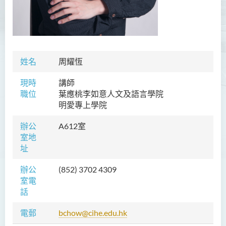
胡耀東先生
官福然先生
蔡清衍先生
姓名
周耀恆
郭俊祺先生
袁展聰博士
現時
講師
職位
葉應桃李如意
人文及語言學院
李嘉瑤女士
明愛專上學院
劉學言先生
辦公
A612室
詹嘉文博士
室地
址
周仲華博士
周倩如博士
辦公
(852) 3702 4309
室電
何啟龍博士
話
李敬恒博士
電郵
bchow@cihe.edu.hk
Quratulain Bibi 女士