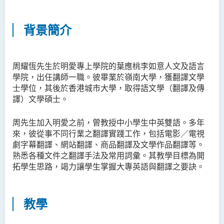
鄧樂兒博士
李宗華先生
背景簡介
楊永樂博士
吳詠彤女士
周耀恆先生於明愛專上學院的葉應桃李如意人文及語言
學院，出任講師一職。彼畢業於嶺南大學，獲翻譯文學
方逸康先生
士學位，其後於香港城市大學，取得語文學（翻譯及傳
陳曉婷博士
譯）文學碩士。
徐子余博士
周先生加入明愛之前，曾教授中小學生中英雙語。多年
廖穎賢博士
來，彼從事不同行業之翻譯實踐工作，包括電影／電視
劇字幕翻譯、網站翻譯、商品翻譯及文學作品翻譯等。
Mr James Speirs
熟悉各種文件之翻譯手法及常用詞彙。其教學目標為開
拓學生思路，竭力讓學生掌握大專英語與翻譯之要訣。
行政及研究人員
校外顧問團及校外考試委員
教學
學生活動