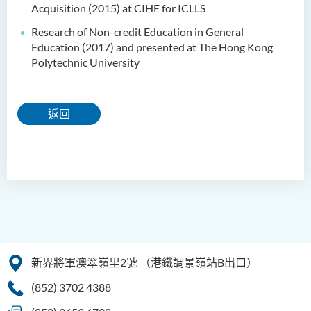
Acquisition (2015) at CIHE for ICLLS
Research of Non-credit Education in General
Education (2017) and presented at The Hong Kong
Polytechnic University
返回
新界將軍澳翠嶺里2號
（港鐵調景嶺站B出口）
(852) 3702 4388