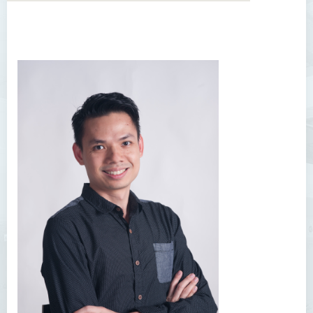
學院簡介
院長的話
課程概覽
教職員
陳善偉教授
英冠球博士
王淑雯博士
黃炳蔚博士
吳海雅博士
李志權博士
周昭端博士