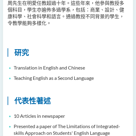
周先生在明愛任教超過十年。這些年來，他參與教授多
人文及語言學院通訊
個科目，學生亦遍佈多過學系，包括：商業、設計、健
康科學、社會科學和語言。通過教授不同背景的學生，
聖方濟各人文科技獎 2025
令教學能夠多樣化。
國際會議2025
聖方濟各人文科技獎(2024年)
獲獎名單
研究
旁聽生計劃
Translation in English and Chinese
人文科技研究中心
Teaching English as a Second Language
幼稚園教師語文專業發展課
程 - 基本課程
代表性著述
機器翻譯譯後編輯比賽 2021
10 Articles in newspaper
全港中學翻譯科技問答比賽
Presented a paper of The Limitations of Integrated-
2023
skills Approach on Students' English Language