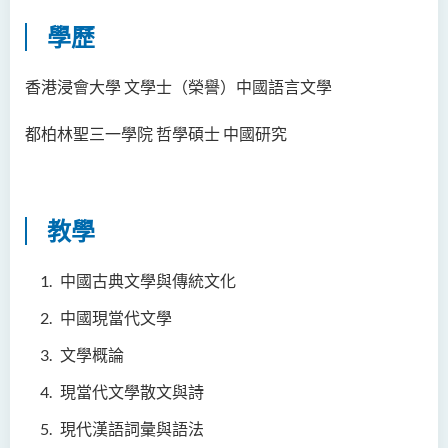
鄧樂兒博士
學歷
李宗華先生
香港浸會大學 文學士（榮譽）中國語言文學
楊永樂博士
吳詠彤女士
都柏林聖三一學院 哲學碩士 中國研究
方逸康先生
陳曉婷博士
徐子余博士
教學
廖穎賢博士
中國古典文學與傳統文化
Mr James Speirs
中國現當代文學
行政及研究人員
文學概論
校外顧問團及校外考試委員
現當代文學散文與詩
學生活動
現代漢語詞彙與語法