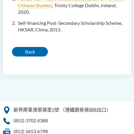
Chinese Studies)
, Trinity College Dublin, Ireland,
2020.
Self-financing Post-Secondary Scholarship Scheme,
HKSAR, China, 2013.
Back
新界將軍澳翠嶺里2號
（港鐵調景嶺站B出口）
(852) 3702 4388
(852) 3653 6798