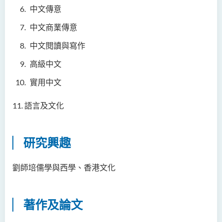
人文及語言學院通訊
中文傳意
中文商業傳意
聖方濟各人文科技獎 2025
中文閱讀與寫作
國際會議2025
高級中文
聖方濟各人文科技獎(2024年)
獲獎名單
實用中文
旁聽生計劃
11. 語言及文化
人文科技研究中心
研究興趣
幼稚園教師語文專業發展課
程 - 基本課程
劉師培儒學與西學、香港文化
機器翻譯譯後編輯比賽 2021
全港中學翻譯科技問答比賽
著作及論文
2023