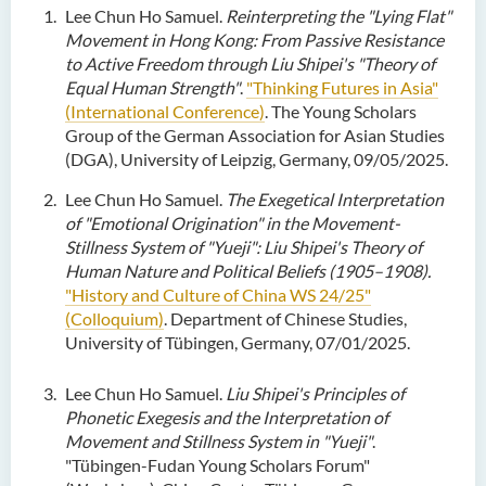
Lee Chun Ho Samuel.
Reinterpreting the "Lying Flat"
Movement in Hong Kong: From Passive Resistance
to Active
Freedom through Liu Shipei's "Theory of
Equal Human Strength"
.
"Thinking Futures in Asia"
(International Conference)
. The Young Scholars
Group of the German Association for Asian Studies
(DGA), University of Leipzig, Germany, 09/05/2025.
Lee Chun Ho Samuel.
The Exegetical Interpretation
of "Emotional Origination" in the Movement-
Stillness System of
"Yueji": Liu Shipei's Theory of
Human Nature and Political Beliefs (1905–1908).
"History and Culture of China WS 24/25"
(Colloquium)
. Department of Chinese Studies,
University of Tübingen, Germany, 07/01/2025.
Lee Chun Ho Samuel.
Liu Shipei's Principles of
Phonetic Exegesis and the Interpretation of
Movement and Stillness System
in "Yueji"
.
"Tübingen-Fudan Young Scholars Forum"