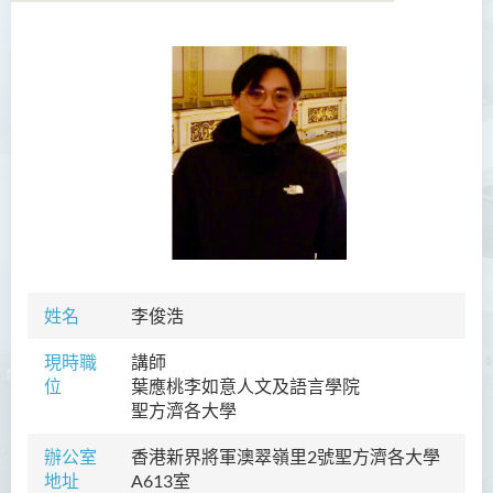
學院簡介
院長的話
課程概覽
教職員
陳善偉教授
英冠球博士
姓名
李俊浩
王淑雯博士
現時職
講師
黃炳蔚博士
位
葉應桃李如意人文及語言學院
吳海雅博士
聖方濟各大學
李志權博士
辦公室
香港新界將軍澳翠嶺里2號
聖方濟各大學
地址
A613
室
周昭端博士