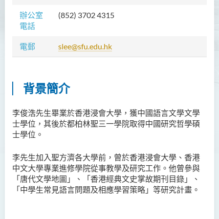
胡耀東先生
辦公室
(852) 3702 4315
電話
官福然先生
蔡清衍先生
電郵
slee@sfu.edu.hk
郭俊祺先生
袁展聰博士
背景簡介
李嘉瑤女士
劉學言先生
李俊浩先生畢業於香港浸會大學，獲中國語言文學文學
士學位，其後於都柏林聖三一學院取得中國研究哲學碩
詹嘉文博士
士學位。
周仲華博士
李先生加入聖方濟各大學前，曾於香港浸會大學、香港
周倩如博士
中文大學專業進修學院從事教學及研究工作。他曾參與
何啟龍博士
「唐代文學地圖」、「香港經典文史掌故期刊目錄」、
「中學生常見語言問題及相應學習策略」等研究計畫。
李敬恒博士
Quratulain Bibi 女士