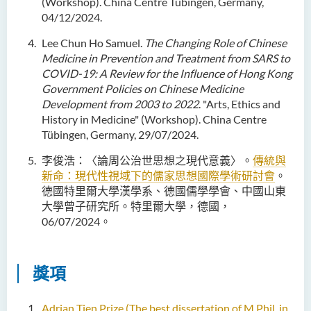
(Workshop). China Centre Tübingen, Germany,
04/12/2024.
Lee Chun Ho Samuel.
The Changing Role of Chinese
Medicine in Prevention and Treatment from SARS to
COVID-19: A
Review for the Influence of Hong Kong
Government Policies on Chinese Medicine
Development from
2003 to 2022
. "Arts, Ethics and
History in Medicine" (Workshop). China Centre
Tübingen, Germany, 29/07/2024.
李俊浩：〈論周公治世思想之現代意義〉。
傳統與
新命：現代性視域下的儒家思想國際學術研討會
。
德國特里爾大學漢學系、德國儒學學會、中國山東
大學曾子研究所。特里爾大學，德國，
06/07/2024。
獎項
Adrian Tien Prize (The best dissertation of M.Phil. in