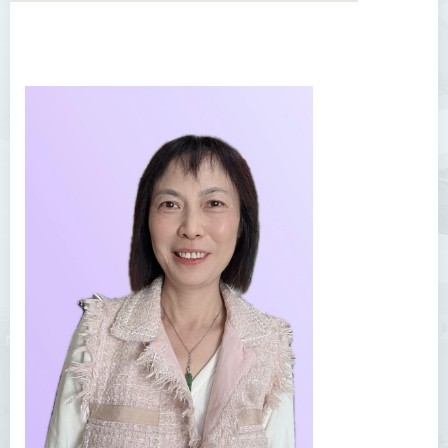
學院簡介
院長的話
課程概覽
教職員
陳善偉教授
英冠球博士
王淑雯博士
黃炳蔚博士
吳海雅博士
李志權博士
周昭端博士