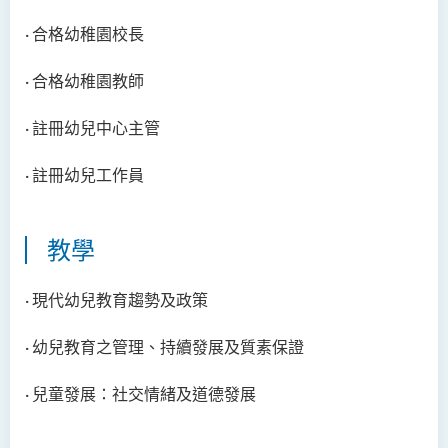
人文及語言學院通訊
· 合格幼稚園校長
聖方濟各人文科技獎 2025
· 合格幼稚園教師
國際會議2025
· 註冊幼兒中心主管
聖方濟各人文科技獎(2024年)
獲獎名單
· 註冊幼兒工作員
旁聽生計劃
教學
人文科技研究中心
幼稚園教師語文專業發展課
· 現代幼兒教育趨勢及政策
程 - 基本課程
· 幼兒教育之管理、持續發展及質素保證
機器翻譯譯後編輯比賽 2021
· 兒童發展：社交情緒及道德發展
全港中學翻譯科技問答比賽
2023