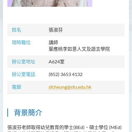
胡耀東先生
官福然先生
蔡清衍先生
姓名
張淑芬
郭俊祺先生
現時職位
講師
袁展聰博士
葉應桃李如意人文及語言學院
李嘉瑤女士
辦公室地址
A624室
劉學言先生
辦公室電話
(852)
3653 4132
詹嘉文博士
電郵
sfcheung@sfu.edu.hk
周仲華博士
周倩如博士
何啟龍博士
背景簡介
李敬恒博士
張淑芬老師取得幼兒教育的學士(BEd)、碩士學位 (MEd)
Quratulain Bibi 女士