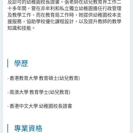
及認可的幼稚園校長證書。張老師在幼兒教育界工作二
鄧樂兒博士
十多年間，曾在非牟利和私立獨立幼稚園擔任行政管理
及教學工作，而在教育局工作時，她提供幼稚園校本支
李宗華先生
援服務，協助學校優化課程設計，以及提升教師的教學
楊永樂博士
知識和技能。
吳詠彤女士
方逸康先生
陳曉婷博士
學歷
徐子余博士
廖穎賢博士
· 香港教育大學 教育碩士(幼兒教育)
Mr James Speirs
· 南澳大學 教育學士(幼兒教育)
行政及研究人員
· 香港中文大學 幼稚園校長證書
校外顧問團及校外考試委員
學生活動
專業資格