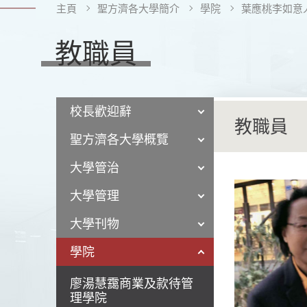
主頁
聖方濟各大學簡介
學院
葉應桃李如意
教職員
校長歡迎辭
教職員
聖方濟各大學概覽
大學管治
大學管理
大學刊物
學院
廖湯慧靄商業及款待管
理學院