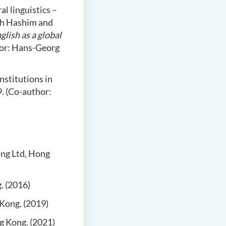
l linguistics –
ah Hashim and
lish as a global
hor: Hans-Georg
nstitutions in
99. (Co-author:
ing Ltd, Hong
. (2016)
Kong. (2019)
g Kong. (2021)