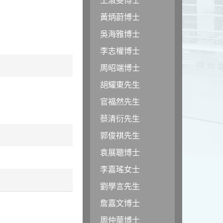
黃炳蔚博士
吳海雅博士
李志權博士
周昭端博士
胡耀東先生
官福然先生
蔡清衍先生
郭俊祺先生
袁展聰博士
李嘉瑤女士
劉學言先生
詹嘉文博士
周仲華博士