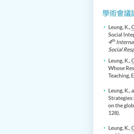
學術會議
Leung, K.,
C
Social Inte
th
4
Interna
Social Resp
Leung, K.,
C
Whose Resp
Teaching, 
Leung, K., 
Strategies:
on the glob
128).
Leung, K.,
C