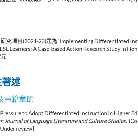
(2021-23)題為"Implementing Differentiated Instru
l ESL Learners: A Case-based Action Research Study in
 港元
性著述
及書籍章節
 Pressure to Adopt Differentiated Instruction in Higher E
n Journal of Language Literature and Culture Studies.
(Co
[Under review]