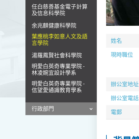
任白慈善基金電子計算
及信息科學院
余兆麒健康科學院
葉應桃李如意人文及語
姓名
言學院
現時職位
湯羅鳳賢社會科學院
明愛白英奇專業學院 -
林凌婉宜設計學系
明愛白英奇專業學院 -
辦公室地址
信望愛通識教育學系
辦公室電話
行政部門
電郵