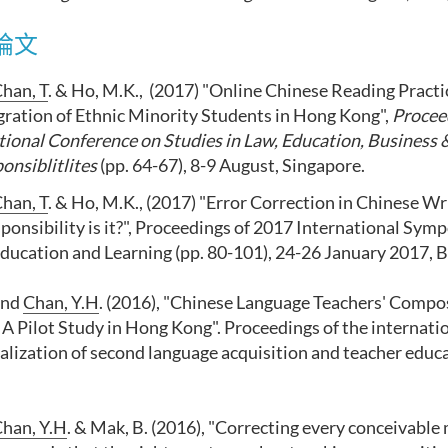
論文
han, T
. & Ho, M.K.,
(2017) "Online Chinese Reading Practi
gration of Ethnic Minority Students in Hong Kong",
Proceed
tional Conference on Studies in Law, Education, Business
onsiblitlites
(pp. 64-67), 8-9 August, Singapore.
han, T
. & Ho, M.K., (2017) "Error Correction in Chinese W
onsibility is it?", Proceedings of 2017 International Sym
Education and Learning (pp. 80-101), 24-26 January 2017, 
and
Chan, Y.H
. (2016), "Chinese Language Teachers' Compo
 A Pilot Study in Hong Kong". Proceedings of the internati
alization of second language acquisition and teacher educa
han, Y.H
. & Mak, B. (2016), "Correcting every conceivable 