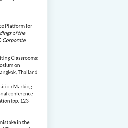
ce Platform for
ings of the
 & Corporate
riting Classrooms:
posium on
Bangkok, Thailand.
sition Marking
onal conference
tion (pp. 123-
mistake in the