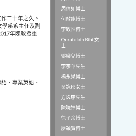
周倩如博士
工作二十年之久。
何啟龍博士
文學系系主任及副
李敬恒博士
017年陳教授重
Quratulain Bibi 女
士
鄧樂兒博士
李宗華先生
楊永樂博士
德語、專業英語、
吳詠彤女士
方逸康先生
陳曉婷博士
徐子余博士
廖穎賢博士