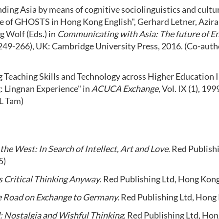
ing Asia by means of cognitive sociolinguistics and cultura
e of GHOSTS in Hong Kong English", Gerhard Letner, Azir
 Wolf (Eds.) in
Communicating with Asia: The future of Eng
249-266), UK: Cambridge University Press, 2016. (Co-aut
 Teaching Skills and Technology across Higher Education I
 Lingnan Experience" in
ACUCA Exchange
, Vol. IX (1), 19
L Tam)
the West: In Search of Intellect, Art and Love
. Red Publish
5)
Critical Thinking Anyway
. Red Publishing Ltd, Hong Kong
e Road on Exchange to Germany.
Red Publishing Ltd, Hong 
 Nostalgia and Wishful Thinking
. Red Publishing Ltd, Hon