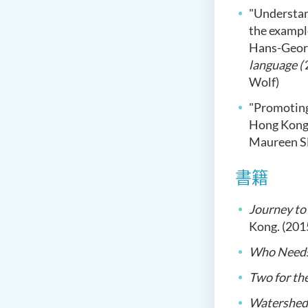
"Understand
the exampl
Hans-Georg
language (
Wolf)
"Promoting
Hong Kong:
Maureen S
書籍
Journey to 
Kong. (201
Who Needs 
Two for th
Watershed: