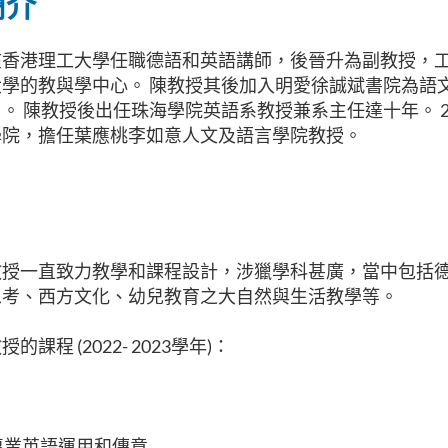
簡介
在香港理工大學任職德語和英語講師，後晉升為副教授，
學的教與學中心。 陳教授其後加入明愛徐誠斌書院為語
。 陳教授後出任珠海學院英語系教授兼系主任達十年。 2
學院，擔任葉應桃李如意人文及語言學院教授。
教授一直致力教學和課程設計，涉獵學科甚廣，當中包括
思考、西方文化、幼兒教育之大自然與生活教學等。
課程 (2022- 2023學年)：
專業英語運用和傳意