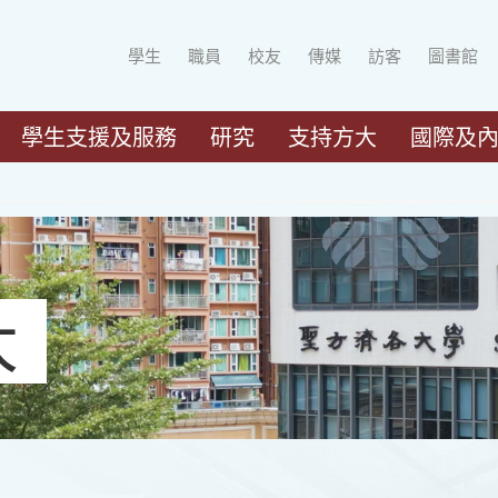
學生
職員
校友
傳媒
訪客
圖書館
學生支援及服務
研究
支持方大
國際及
大