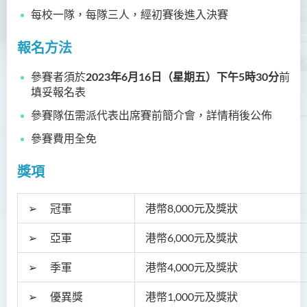
每校一隊，每隊三人，經初賽後進入決賽
聖方濟各人文科技獎(2024年)
獲獎名單
報名方法
旁聽生計劃
參賽者須於
2023年6月16日（星期五）下午5時30分
前
填妥報名表
人文科技研究中心
參賽隊伍需派代表出席賽前簡介會，詳情稍後公佈
幼稚園教師語文專業發展課
參賽費用全免
程 - 基本課程
機器翻譯譯後編輯比賽 2021
獎項
全港中學翻譯科技問答比賽
➢ 冠軍
港幣8,000元及獎狀
2023
➢ 亞軍
港幣6,000元及獎狀
比賽結果 - 全港中學翻譯科技
問答比賽2023
➢ 季軍
港幣4,000元及獎狀
➢ 優異獎
港幣1,000元及獎狀