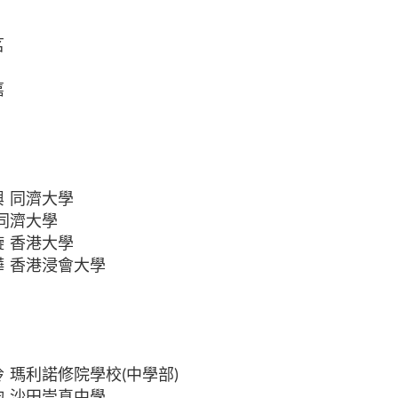
茗
嘉
興 同濟大學
 同濟大學
璇 香港大學
樺 香港浸會大學
玲 瑪利諾修院學校(
中學部
)
鈞 沙田崇真中學