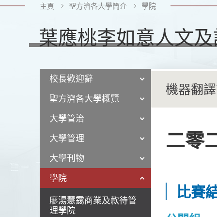
主頁
聖方濟各大學簡介
學院
葉應桃李如意人文及
校長歡迎辭
機器翻譯
聖方濟各大學概覽
大學管治
二零
大學管理
大學刊物
學院
比賽
廖湯慧靄商業及款待管
理學院