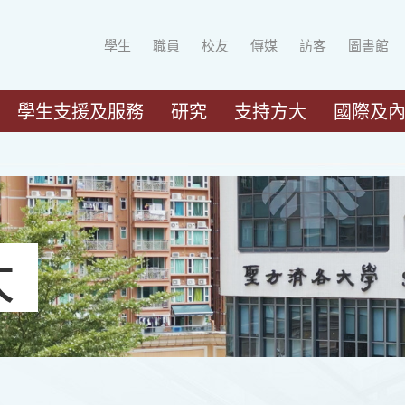
學生
職員
校友
傳媒
訪客
圖書館
學生支援及服務
研究
支持方大
國際及
大