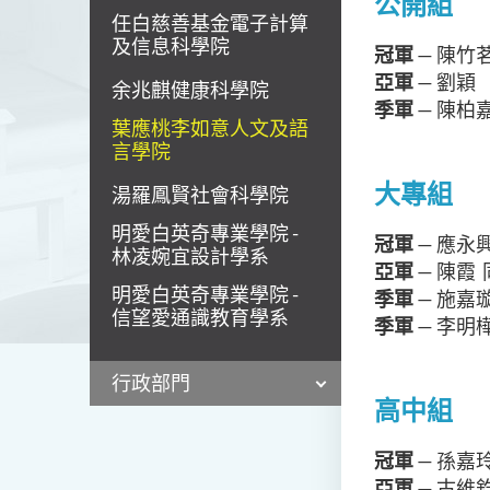
公開組
任白慈善基金電子計算
及信息科學院
冠軍
— 陳竹
亞軍
— 劉穎
余兆麒健康科學院
季軍
— 陳柏
葉應桃李如意人文及語
言學院
大專組
湯羅鳳賢社會科學院
明愛白英奇專業學院 -
冠軍
— 應永
林凌婉宜設計學系
亞軍
— 陳霞
明愛白英奇專業學院 -
季軍
— 施嘉
信望愛通識教育學系
季軍
— 李明
行政部門
高中組
冠軍
— 孫嘉
亞軍
— 古維