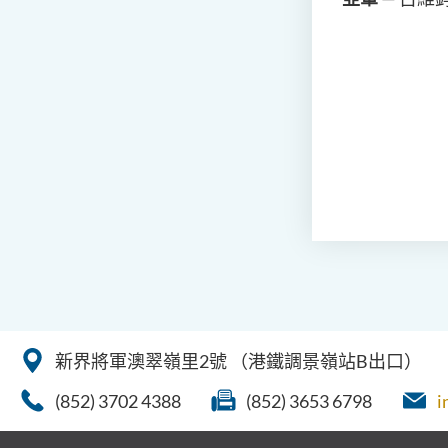
新界將軍澳翠嶺里2號
（港鐵調景嶺站B出口）
(852) 3702 4388
(852) 3653 6798
i