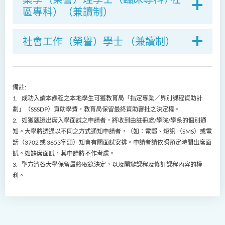
區專科）（兼讀制）
社會工作（榮譽）學士 （兼讀制）
備註:
1. 成功入讀本課程之本地學生可獲教育局「指定專業／界別課程資助計
劃」（SSSDP）資助學費，教育局保留最終資助審批之決定權。
2. 如獲甄選出席入學面試之申請者，將收到由註冊處/學院/學系的個別通
知。
大學
將透過以不同之方式通知申請者，（如：電郵、短訊 （SMS）或電
話（3702 或 3653字頭）知會有關面試安排。申請者請依照預定時間出席面
試。如缺席面試，其申請將不作考慮。
3.
聖方濟各大學
保留最終取錄決定，以及開辦課程及修訂課程內容的權
利。