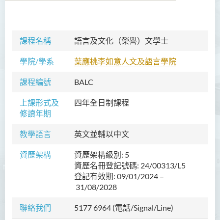
語言及文化（榮譽）文學士
課程名稱
語言及文化（榮譽）文學士
簡介
學院/學系
葉應桃李如意人文及語言學院
課程目標
課程編號
BALC
課程學習成果
上課形式及
四年全日制課程
課程結構
修讀年期
專業認可及前景
教學語言
英文並輔以中文
入學要求
學費
資歷架構
資歷架構級別: 5
資歷名冊登記號碼: 24/00313/L5
校友及學生分享
登記有效期: 09/01/2024 –
31/08/2028
課程資訊頻道
查詢
聯絡我們
5177 6964 (電話/Signal/Line)