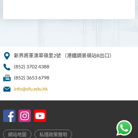
語文及通識（榮譽）文學士
翻譯科技（榮譽）文學士
工商管理（榮譽）學士
工商管理(榮譽)酒店及旅遊
管理應用學士
新界將軍澳翠嶺里2號
（港鐵調景嶺站B出口）
犯罪及安保科學(榮譽)學士
(852) 3702 4388
幼兒教育（榮譽）學士 (全日
(852) 3653 6798
制)
info@sfu.edu.hk
健康科學（榮譽）學士 (兼讀
制銜接課程)
護理學（榮譽）學士
護理學（榮譽）學士 (應用學
網站地圖
私隱政策聲明
位學額)