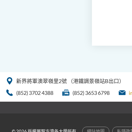
新界將軍澳翠嶺里2號
（港鐵調景嶺站B出口）
(852) 3702 4388
(852) 3653 6798
i
© 2026 版權屬聖方濟各大學所有
網站地圖
私隱政