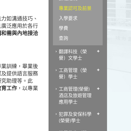
專業認可及前景
能力如溝通技巧、
入學要求
且廣泛應用於各行
學費
構和需與內地接洽
查詢
翻譯科技（榮
譽）文學士
專業訓練，畢業後
工商管理（榮
媒及提供語言服務
譽）學士
研究助理等。此
教育工作
，以專業
工商管理(榮譽)
酒店及旅遊管理
應用學士
犯罪及安保科學
(榮譽)學士