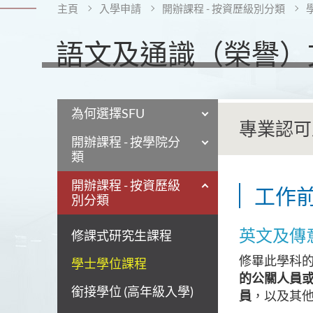
主頁
入學申請
開辦課程 - 按資歷級別分類
語文及通識（榮譽）
為何選擇SFU
專業認可
開辦課程 - 按學院分
類
開辦課程 - 按資歷級
工作
別分類
英文及傳
修課式研究生課程
修畢此學科
學士學位課程
的公關人員
銜接學位 (高年級入學)
員
，以及其