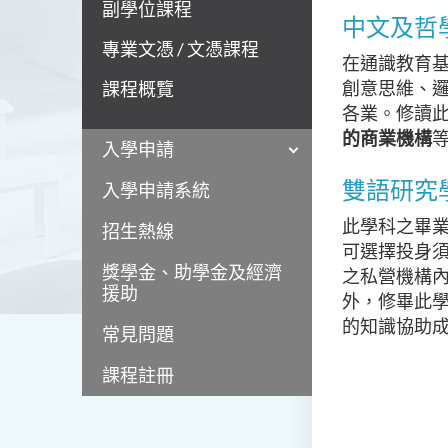
副學位課程
中文及哲
專業文憑 / 文憑課程
在通識教育
創意思維、
課程概覽
各業。修讀
的商業機構
入學申請
雙語研究
入學申請系統
此學科之畢
招生熱線
可選擇投身
獎學金、助學金及經濟
之私營機構
援助
外，修畢此
的知識協助
常見問題
課程註冊