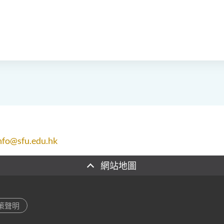
nfo@sfu.edu.hk
網站地圖
策聲明