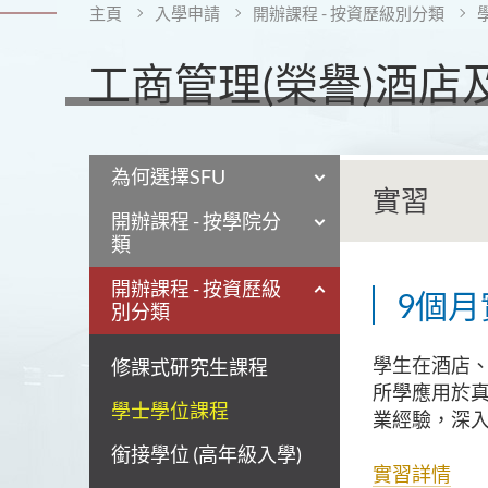
主頁
入學申請
開辦課程 - 按資歷級別分類
工商管理(榮譽)酒
為何選擇SFU
實習
開辦課程 - 按學院分
類
開辦課程 - 按資歷級
9個
別分類
學生在酒店
修課式研究生課程
所學應用於
學士學位課程
業經驗，深
銜接學位 (高年級入學)
實習詳情