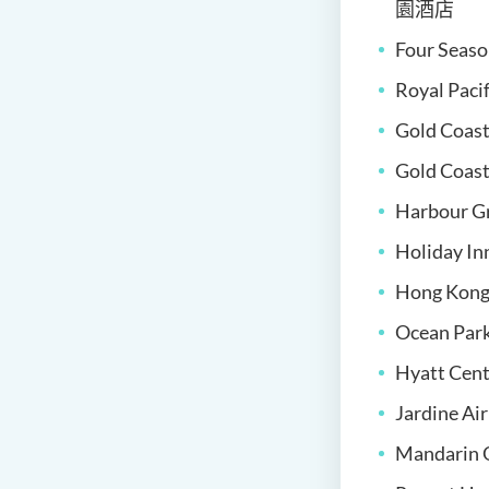
園酒店
Four Seas
Royal Paci
Gold Coas
Gold Coast
Harbour G
Holiday I
Hong Kong
Ocean Par
Hyatt Cent
Jardine Ai
Mandarin 