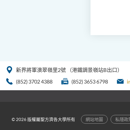
新界將軍澳翠嶺里2號
（港鐵調景嶺站B出口）
(852) 3702 4388
(852) 3653 6798
i
© 2026 版權屬聖方濟各大學所有
網站地圖
私隱政