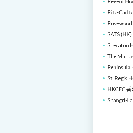
Regent Ho
Ritz-Carl
Rosewood
SATS (HK)
Sheraton 
The Murray
Peninsula
St. Regis 
HKCEC
香
Shangri-L