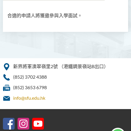
合適的申請人將獲邀參與入學面試。
語言及文化（榮譽）文學士
語文及通識（榮譽）文學士
翻譯科技（榮譽）文學士
工商管理（榮譽）學士
新界將軍澳翠嶺里2號
（港鐵調景嶺站B出口）
工商管理(榮譽)酒店及旅遊
管理應用學士
(852) 3702 4388
犯罪及安保科學(榮譽)學士
(852) 3653 6798
info@sfu.edu.hk
幼兒教育（榮譽）學士 (全日
制)
健康科學（榮譽）學士 (兼讀
制銜接課程)