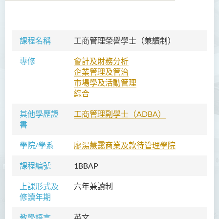
語言及文化（榮譽）文學士
課程名稱
工商管理
榮譽
學士（
兼
讀制）
語文及通識（榮譽）文學士
專修
會計及財務分析
企業管理及管治
翻譯科技（榮譽）文學士
市場學及活動管理
工商管理（榮譽）學士
綜合
工商管理(榮譽)酒店及旅遊
其他學歷證
工商管理副學士（ADBA）
管理應用學士
書
犯罪及安保科學(榮譽)學士
學院/學系
廖湯慧靄商業及款待管理學院
幼兒教育（榮譽）學士 (全日
課程編號
1BBAP
制)
上課形式及
六年兼讀制
健康科學（榮譽）學士 (兼讀
修讀年期
制銜接課程)
教學語言
英文