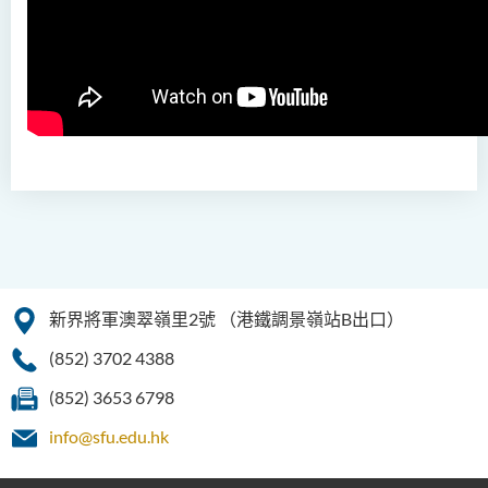
物理治療學（榮譽）理學士
社會科學（榮譽）學士
社會工作（榮譽）學士 (兼讀
制轉制課程)
新界將軍澳翠嶺里2號
（港鐵調景嶺站B出口）
(852) 3702 4388
(852) 3653 6798
info@sfu.edu.hk