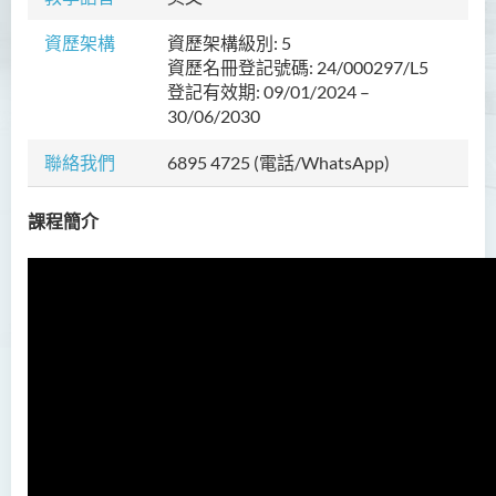
護理學（榮譽）學士
資歷架構
資歷架構級別: 5
護理學（榮譽）學士 (應用學
資歷名冊登記號碼: 24/000297/L5
位學額)
登記有效期: 09/01/2024 –
30/06/2030
人工智能（榮譽）理學士
聯絡我們
6895 4725 (電話/WhatsApp)
人工智能（榮譽）理學士 (兼
讀制)
課程簡介
人工智能及數碼娛樂（榮
譽）理學士
人工智能及多媒體科技(榮
譽)理學士
社區健康與實踐﹙榮譽﹚理
學士
藥學﹙榮譽﹚理學士