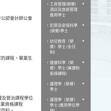
工商管理(榮譽)
酒店及旅遊管理
應用學士
許公認會計師公會
犯罪及安保科學
(榮譽)學士
幼兒教育（榮
譽）學士 (全日
制)
可的課程，畢業生
健康科學（榮
譽）學士 (兼讀制
銜接課程)
護理學（榮譽）
學士
理及管治課程學位
護理學（榮譽）
專業資格課程
學士 (應用學位學
的指定四科。
額)