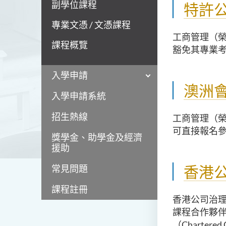
副學位課程
特許
專業文憑 / 文憑課程
工商管理（
課程概覽
豁免其專業考
入學申請
澳洲
入學申請系統
招生熱線
工商管理（
可直接報名參加C
獎學金、助學金及經濟
援助
香港
常見問題
課程註冊
香港公司治理
課程合作夥伴
（Chartered