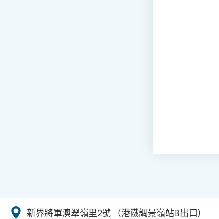
新界將軍澳翠嶺里2號
（港鐵調景嶺站B出口）