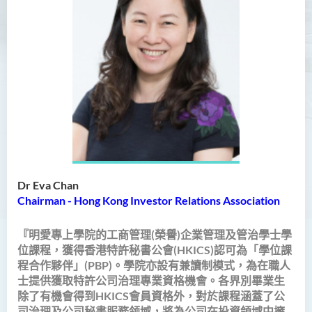
入學要求
學費
校友及學生分享
業界分享
課程資訊頻道
查詢
工商管理(榮譽)酒店及旅遊
管理應用學士
Dr Eva Chan
Chairman - Hong Kong Investor Relations Association
犯罪及安保科學(榮譽)學士
『明愛專上學院的工商管理(榮譽)企業管理及管治學士學
幼兒教育（榮譽）學士 (全日
位課程，獲得香港特許秘書公會(HKICS)認可為「學位課
制)
程合作夥伴」(PBP)。學院亦設有兼讀制模式，為在職人
士提供獲取特許公司治理專業資格機會。各界別畢業生
健康科學（榮譽）學士 (兼讀
除了有機會得到HKICS會員資格外，對於課程涵蓋了公
制銜接課程)
司治理及公司秘書服務领域，將為公司在投資領域中擁