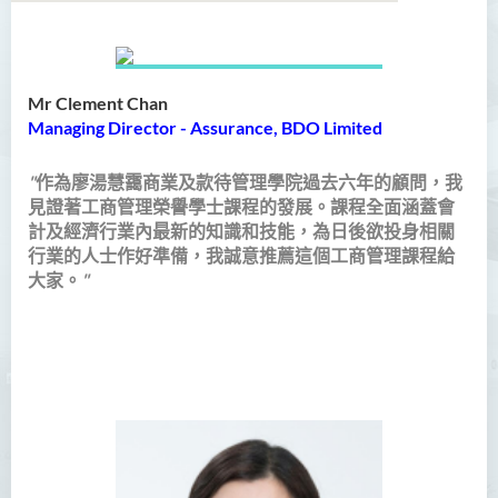
語言及文化（榮譽）文學士
Mr Clement Chan
語文及通識（榮譽）文學士
Managing Director - Assurance, BDO Limited
翻譯科技（榮譽）文學士
"
作為廖湯慧靄商業及款待管理學院過去六年的顧問，我
見證著工商管理榮譽學士課程的發展。課程全面涵蓋會
工商管理（榮譽）學士
計及經濟行業內最新的知識和技能，為日後欲投身相關
行業的人士作好準備，我誠意推薦這個工商管理課程給
簡介
大家。
"
課程特色
課程學習成果
課程結構
專業認可
實習
升學及就業前景