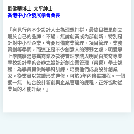
物理治療學（榮譽）理學士
劉健華博士, 太平紳士
香港中小企發展學會會長
社會科學（榮譽）學士
『有見行內不少設計人士為理想打拼，最終目標是創立
社會工作（榮譽）學士 (兼讀
屬於自己的品牌。不過，無論創業或內部創新，特別是
制轉制課程)
針對中小型企業，皆要具備商業管理、項目管理、業務
策劃等學問，而這正是不少創意人的薄弱之處。明愛專
上學院廖湯慧靄商業及款待管理學院與明愛白英奇專業
學校設計學系合辦之設計新創企業管理（榮譽）學士課
程，為學員提供跨學科訓練，培養他們成為設計創業
家。從業員以兼讀形式進修，可於3年內修畢課程。一個
獨一無二結合設計新創與企業管理的課程，正好協助從
業員的才能升級。』