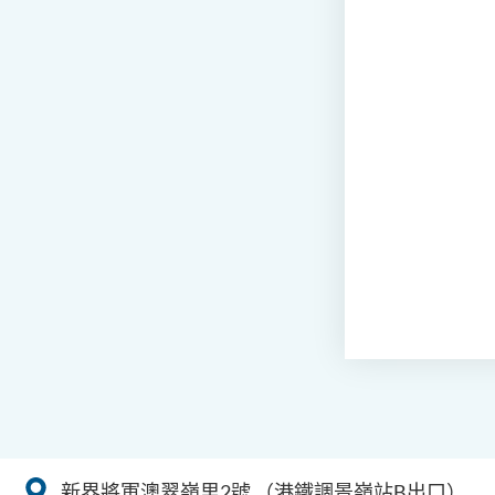
新界將軍澳翠嶺里2號
（港鐵調景嶺站B出口）