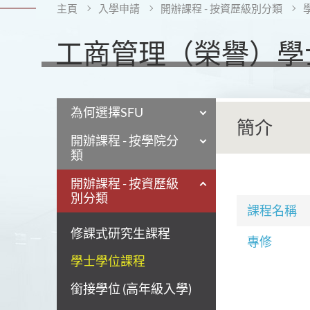
主頁
入學申請
開辦課程 - 按資歷級別分類
工商管理（榮譽）學
為何選擇SFU
簡介
開辦課程 - 按學院分
類
開辦課程 - 按資歷級
別分類
課程名稱
修課式研究生課程
專修
學士學位課程
銜接學位 (高年級入學)