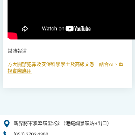
人工智能（榮譽）理學士
人工智能（榮譽）理學士 (兼
讀制)
人工智能及數碼娛樂（榮
譽）理學士
媒體報道
人工智能及多媒體科技(榮
方大開辦犯罪及安保科學學士及高級文憑 結合AI、重
譽)理學士
視實際應用
社區健康與實踐﹙榮譽﹚理
學士
藥學﹙榮譽﹚理學士
物理治療學（榮譽）理學士
新界將軍澳翠嶺里2號
（港鐵調景嶺站B出口）
社會科學（榮譽）學士
(852) 3702 4388