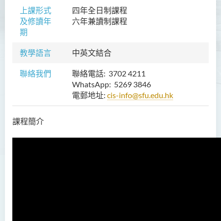
上課形式
四年全日制課程
就業前景
及修讀年
六年
兼讀制課程
畢業生特質
期
入學要求
教學語言
中英文結合
學費
聯絡我們
聯絡電話: 3702 4211
課程結構
WhatsApp: 5269 3846
電郵地址:
cis-info@sfu.edu.hk
查詢
幼兒教育（榮譽）學士 (全日
課程簡介
制)
健康科學（榮譽）學士 (兼讀
制銜接課程)
護理學（榮譽）學士
護理學（榮譽）學士 (應用學
位學額)