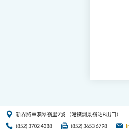
新界將軍澳翠嶺里2號
（港鐵調景嶺站B出口）
(852) 3702 4388
(852) 3653 6798
i