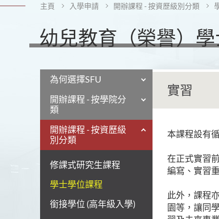
主頁
入學申請
開辦課程 - 按資歷級別分類
幼兒教育（榮譽）學士
為何選擇SFU
實習
開辦課程 - 按學院分
類
開辦課程 - 按資歷級
本課程設有
別分類
在正式實習前
修課式研究生課程
編寫、實習
學士學位課程
此外，課程
銜接學位 (高年級入學)
園等，讓同