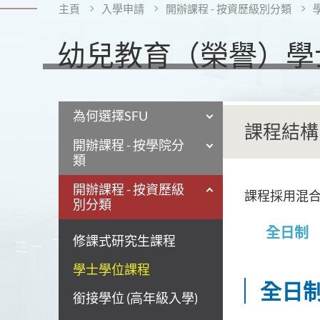
主頁
入學申請
開辦課程 - 按資歷級別分類
幼兒教育（榮譽）學士
為何選擇SFU
課程結構
開辦課程 - 按學院分
類
開辦課程 - 按資歷級
課程採用混
別分類
全日制
修課式研究生課程
學士學位課程
全日
銜接學位 (高年級入學)