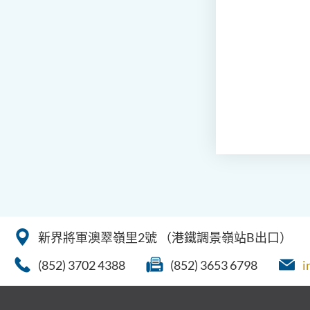
新界將軍澳翠嶺里2號
（港鐵調景嶺站B出口）
(852) 3702 4388
(852) 3653 6798
i